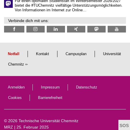
e
Für einen optimalen Studienstart im Wintersemester 2026/2027
n
bietet die #TUChemnitz vielfältige Unterstützungsmöglichkeiten.
N
Von Informationen im Internet zur Online…
a
c
Verbinde dich mit uns:
h
w
u
c
h
s
Notfall
Kontakt
Campusplan
Universität
Chemnitz
Anmelden
Impressum
Datenschutz
Cookies
Barrierefreiheit
© 2026 Technische Universität Chemnitz
MRZ
| 25. Februar 2025