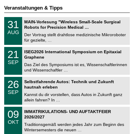
Veranstaltungen & Tipps
T
3
31
MAIN-Vorlesung "Wireless Small-Scale Surgical
U
1
Robots for Precision Medical …
C
.
AUG
h
0
Der Vortrag stellt drahtlose medizinische Mikroroboter
e
8
für gezielte, …
m
.
n
2
T
i
2
21
ISEG2026 International Symposium on Epitaxial
0
U
t
1
2
Graphene
C
z
.
6
SEP
h
0
Das Ziel des Symposiums ist es, Wissenschaftlerinnen
e
9
und Wissenschaftler …
m
.
n
2
T
i
2
26
Selbstfahrende Autos: Technik und Zukunft
0
U
t
6
2
hautnah erleben
C
z
.
6
SEP
h
0
Kannst du dir vorstellen, dass Autos in Zukunft ganz
e
9
allein fahren? In …
m
.
n
2
T
i
0
09
IMMATRIKULATIONS- UND AUFTAKTFEIER
0
U
t
9
2
2026/2027
C
z
.
6
OKT
h
1
Traditionsgemäß werden jedes Jahr zum Beginn des
e
0
Wintersemesters die neuen …
m
.