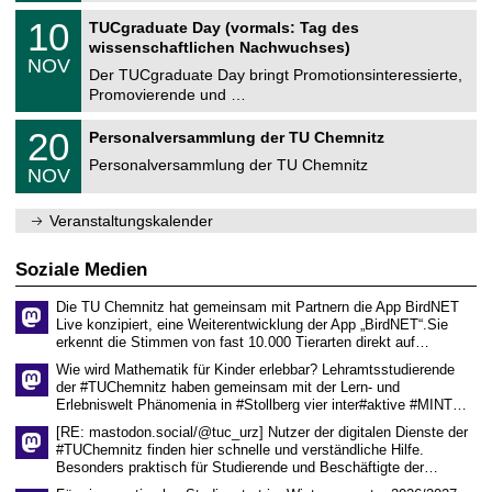
n
2
Z
i
1
10
TUCgraduate Day (vormals: Tag des
0
e
t
0
2
wissenschaftlichen Nachwuchses)
n
z
.
6
NOV
t
1
Der TUCgraduate Day bringt Promotionsinteressierte,
r
1
Promovierende und …
u
.
m
2
T
f
2
20
Personalversammlung der TU Chemnitz
0
U
ü
0
2
C
r
Personalversammlung der TU Chemnitz
.
6
NOV
h
d
1
e
e
1
m
n
.
Veranstaltungskalender
n
w
2
i
i
0
t
s
2
Soziale Medien
z
s
6
e
Die TU Chemnitz hat gemeinsam mit Partnern die App BirdNET
n
Live konzipiert, eine Weiterentwicklung der App „BirdNET“.Sie
s
erkennt die Stimmen von fast 10.000 Tierarten direkt auf…
c
h
Wie wird Mathematik für Kinder erlebbar? Lehramtsstudierende
a
der #TUChemnitz haben gemeinsam mit der Lern- und
f
Erlebniswelt Phänomenia in #Stollberg vier inter#aktive #MINT…
t
l
[RE: mastodon.social/@tuc_urz] Nutzer der digitalen Dienste der
i
#TUChemnitz finden hier schnelle und verständliche Hilfe.
c
Besonders praktisch für Studierende und Beschäftigte der…
h