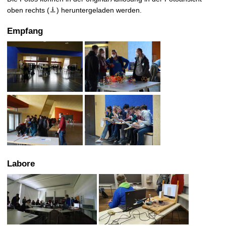
t
oben rechts (

) heruntergeladen werden.
Empfang
Labore