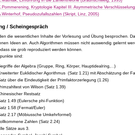
.Mathiak, Einführung in die Zahlentheorie (Braunschweig, 1993)
.Pommerening, Kryptologie Kapitel III. Asymmetrische Verschlüsselung
.Winterhof, Pseudozufallszahlen (Skript, Linz, 2005)
ng / Scheingespräch
den die wesentlichen Inhalte der Vorlesung und Übung besprochen. Da
enen Ideen an. Auch Algorithmen müssen nicht auswendig gelernt werde
odass sie grob reproduziert werden können.
punkte sind:
egriffe der Algebra (Gruppe, Ring, Körper, Hauptidealring,...)
rweiterter Euklidischer Agorithmus (Satz 1.21) mit Abschätzung der F
atz über die Eindeutigkeit der Primfaktorzerlegung (1.26)
rimzahltest von Wilson (Satz 1.39)
hinesischer Restsatz
atz 1.49 (Eulersche phi-Funktion)
atz 1.58 (Fermat/Euler)
atz 2.17 (Möbiussche Umkehrformel)
ollkommene Zahlen (Satz 2.24)
lle Sätze aus 3.