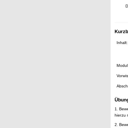
t
D
Kurzb
Inhalt:
Modul
Vorwi
Absch
Übun
1. Bewe
hierzu 
2. Bewe