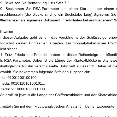
9. Beweisen Sie Bemerkung 1 zu Satz 7.2.
50. Bestimmen Sie RSA-Parameter um einen Klartext über einem 
erschluesseln (die Blocks sind je ein Buchstabe lang).Signieren Sie
ffentlichkeit als signiertes Dokument IhrerInitialen bekanntgegeben? 
inweise:
n dieser Aufgabe geht es um das Verständnis der Schlüsselgenerieru
öglichst kleinen Primzahlen arbeiten. Ein monoalphabetischer Chiff
icht sicher.
1. Fritz, Frieda und Friedrich haben in dieser Reihenfolge die öffentl
ls RSA-Parameter. Dabei ist die Länge der Klartextblöcke in Bits je
nhaltsgleiche für ihn verschlüsselte Botschaft zugesandt. Dabei ist di
ewählt. Sie bekommen folgende Bitfolgen zugeschickt:
ritz: 01001100100100...
rieda: 001011010100101...
riedrich: 100001000001111...
ie groß ist jeweils die Länge der Chiffretextblöcke und der Klartextblö
rmitteln Sie mit dem kryptoanalytischen Ansatz für kleine Exponenten