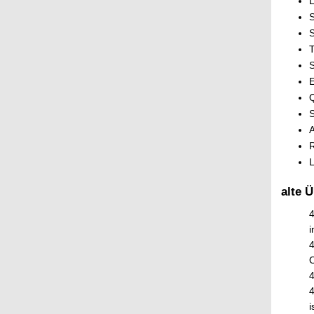
S
T
S
E
Q
S
A
R
L
alte 
4
i
O
4
4
i