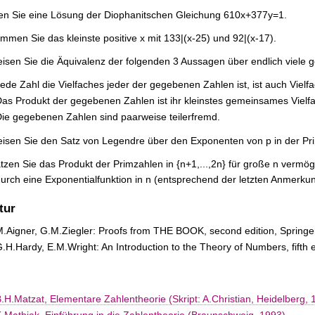
den Sie eine Lösung der Diophanitschen Gleichung 610x+377y=1.
immen Sie das kleinste positive x mit 133|(x-25) und 92|(x-17).
isen Sie die Äquivalenz der folgenden 3 Aussagen über endlich viele 
ede Zahl die Vielfaches jeder der gegebenen Zahlen ist, ist auch Vielf
as Produkt der gegebenen Zahlen ist ihr kleinstes gemeinsames Vielf
ie gegebenen Zahlen sind paarweise teilerfremd.
isen Sie den Satz von Legendre über den Exponenten von p in der Pri
tzen Sie das Produkt der Primzahlen in {n+1,...,2n} für große n verm
urch eine Exponentialfunktion in n (entsprechend der letzten Anmerku
tur
.Aigner, G.M.Ziegler: Proofs from THE BOOK, second edition, Springe
.H.Hardy, E.M.Wright: An Introduction to the Theory of Numbers, fifth 
.H.Matzat, Elementare Zahlentheorie (Skript: A.Christian, Heidelberg, 