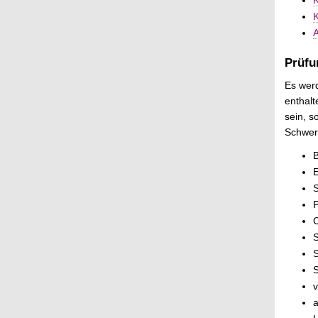
K
K
A
Prüfu
Es wer
enthalt
sein, s
Schwer
B
E
S
P
C
S
S
S
v
a