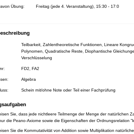
avon Übung:
Freitag (jede 4. Veranstaltung), 15:30 - 17:0
eschreibung
Teilbarkeit, Zahlentheoretische Funktionen, Lineare Kong
Polynomen, Quadratische Reste, Diophantische Gleichungen,
Verschlüsselung
nr:
FD2, FA2
ssen:
Algebra
luss:
Schein mit/ohne Note oder Teil einer Fachprüfung
gsaufgaben
isen Sie, dass jede nichtleere Teilmenge der Menge der natürlichen Za
nur die Peano-Axiome sowie die Eigenschaften der Ordnungsrelation "kl
isen Sie die Kommutativität von Addition sowie Multiplikation natürlich