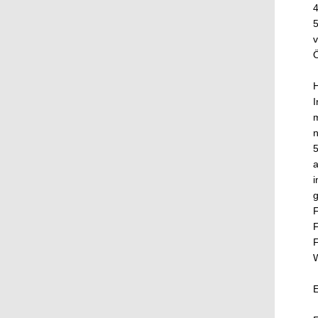
4
v
Ö
H
I
m
n
5
a
i
g
F
F
F
W
E