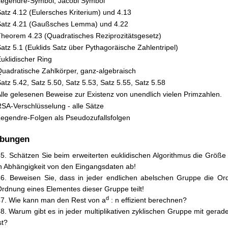
Legendre-Symbol, Jacobi Symbol
atz 4.12 (Eulersches Kriterium) und 4.13
Satz 4.21 (Gaußsches Lemma) und 4.22
heorem 4.23 (Quadratisches Reziprozitätsgesetz)
atz 5.1 (Euklids Satz über Pythagoräische Zahlentripel)
uklidischer Ring
uadratische Zahlkörper, ganz-algebraisch
atz 5.42, Satz 5.50, Satz 5.53, Satz 5.55, Satz 5.58
lle gelesenen Beweise zur Existenz von unendlich vielen Primzahlen.
SA-Verschlüsselung - alle Sätze
egendre-Folgen als Pseudozufallsfolgen
Übungen
5. Schätzen Sie beim erweiterten euklidischen Algorithmus die Größe
n Abhängigkeit von den Eingangsdaten ab!
46. Beweisen Sie, dass in jeder endlichen abelschen Gruppe die O
rdnung eines Elementes dieser Gruppe teilt!
d
7. Wie kann man den Rest von a
: n effizient berechnen?
8. Warum gibt es in jeder multiplikativen zyklischen Gruppe mit ger
st?