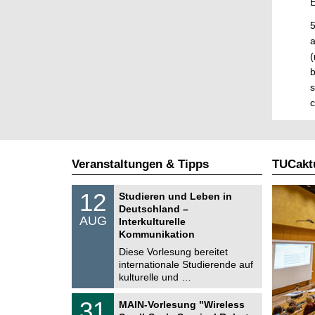
E
5
a
(
b
s
c
Veranstaltungen & Tipps
TUCaktu
S
1
12
Studieren und Leben in
o
2
Deutschland –
n
.
AUG
s
Interkulturelle
0
t
Kommunikation
8
i
.
Diese Vorlesung bereitet
g
2
e
internationale Studierende auf
0
kulturelle und …
2
6
T
3
31
MAIN-Vorlesung "Wireless
U
1