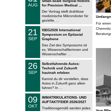
Small-Scale Surgical Robots
C
.
AUG
h
for Precision Medical …
0
e
8
Der Vortrag stellt drahtlose
m
.
medizinische Mikroroboter für
n
Umfangre
2
i
gezielte, …
0
Für einen
t
2
z
T
Chemnitz 
6
2
21
ISEG2026 International
U
1
Beratung
Symposium on Epitaxial
C
.
SEP
h
Graphene
0
e
9
Das Ziel des Symposiums ist
m
.
es, Wissenschaftlerinnen und
n
2
i
Wissenschaftler …
0
t
2
z
T
6
2
26
Selbstfahrende Autos:
U
6
Technik und Zukunft
C
.
SEP
h
hautnah erleben
0
e
9
Kannst du dir vorstellen, dass
m
.
Autos in Zukunft ganz allein
n
2
i
fahren? In …
0
t
2
z
T
6
0
09
IMMATRIKULATIONS- UND
U
9
AUFTAKTFEIER 2026/2027
C
.
OKT
h
1
Traditionsgemäß werden jedes
e
Vom Pfl