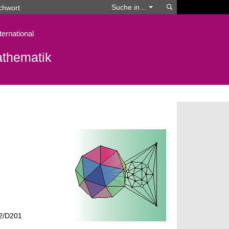
Suchen
Suche in…
ternational
athematik
 2/D201