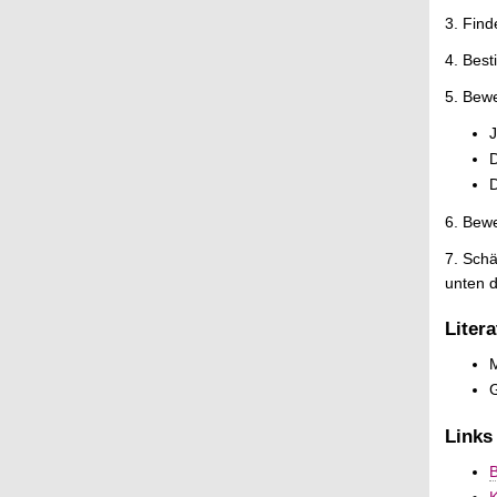
3. Fin
4. Best
5. Bewe
J
D
D
6. Bewe
7. Schä
unten d
Litera
M
G
Links
B