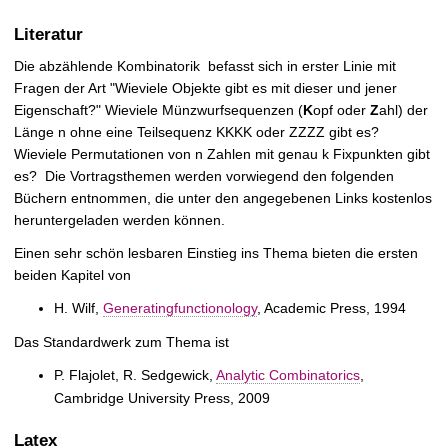
Literatur
Die abzählende Kombinatorik befasst sich in erster Linie mit
Fragen der Art "Wieviele Objekte gibt es mit dieser und jener
Eigenschaft?" Wieviele Münzwurfsequenzen (
K
opf oder
Z
ahl) der
Länge n ohne eine Teilsequenz KKKK oder ZZZZ gibt es?
Wieviele Permutationen von n Zahlen mit genau k Fixpunkten gibt
es? Die Vortragsthemen werden vorwiegend den folgenden
Büchern entnommen, die unter den angegebenen Links kostenlos
heruntergeladen werden können.
Einen sehr schön lesbaren Einstieg ins Thema bieten die ersten
beiden Kapitel von
H. Wilf,
Generatingfunctionology
, Academic Press, 1994
Das Standardwerk zum Thema ist
P. Flajolet, R. Sedgewick,
Analytic Combinatorics
,
Cambridge University Press, 2009
Latex