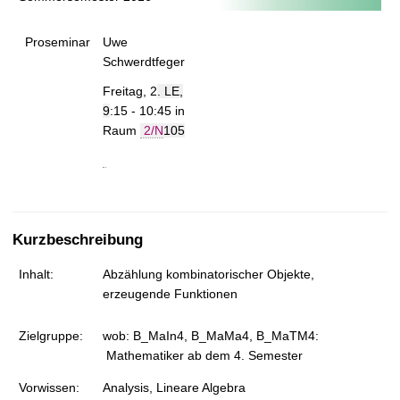
t
Proseminar
Uwe
Schwerdtfeger
Freitag, 2
. LE,
9
:15 - 10:45 in
Raum
2/N
105
Kurzbeschreibung
Inhalt:
Abzählung kombinatorischer Objekte,
erzeugende Funktionen
Zielgruppe:
wob: B_MaIn4, B_MaMa4, B_MaTM4:
Mathematiker ab dem 4. Semester
Vorwissen:
Analysis, Lineare Algebra