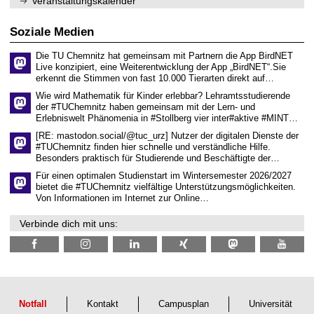
Veranstaltungskalender
n
w
2
i
i
0
t
s
2
Soziale Medien
z
s
6
e
Die TU Chemnitz hat gemeinsam mit Partnern die App BirdNET
n
Live konzipiert, eine Weiterentwicklung der App „BirdNET“.Sie
s
erkennt die Stimmen von fast 10.000 Tierarten direkt auf…
c
h
Wie wird Mathematik für Kinder erlebbar? Lehramtsstudierende
a
der #TUChemnitz haben gemeinsam mit der Lern- und
f
Erlebniswelt Phänomenia in #Stollberg vier inter#aktive #MINT…
t
l
[RE: mastodon.social/@tuc_urz] Nutzer der digitalen Dienste der
i
#TUChemnitz finden hier schnelle und verständliche Hilfe.
c
Besonders praktisch für Studierende und Beschäftigte der…
h
e
Für einen optimalen Studienstart im Wintersemester 2026/2027
n
bietet die #TUChemnitz vielfältige Unterstützungsmöglichkeiten.
N
Von Informationen im Internet zur Online…
a
c
Verbinde dich mit uns:
h
w
u
c
h
s
Notfall
Kontakt
Campusplan
Universität