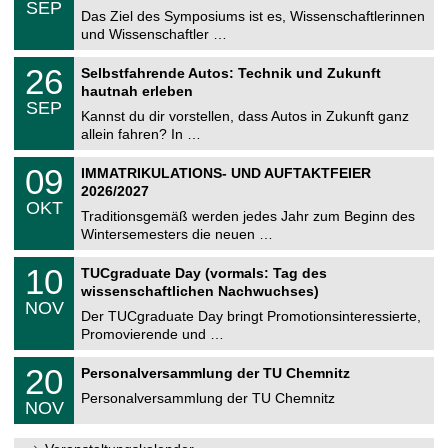
6
SEP
h
0
Das Ziel des Symposiums ist es, Wissenschaftlerinnen
e
9
und Wissenschaftler …
m
.
n
2
T
i
2
26
Selbstfahrende Autos: Technik und Zukunft
0
U
t
6
2
hautnah erleben
C
z
.
6
SEP
h
0
Kannst du dir vorstellen, dass Autos in Zukunft ganz
e
9
allein fahren? In …
m
.
n
2
T
i
0
09
IMMATRIKULATIONS- UND AUFTAKTFEIER
0
U
t
9
2
2026/2027
C
z
.
6
OKT
h
1
Traditionsgemäß werden jedes Jahr zum Beginn des
e
0
Wintersemesters die neuen …
m
.
n
2
Z
i
1
10
TUCgraduate Day (vormals: Tag des
0
e
t
0
2
wissenschaftlichen Nachwuchses)
n
z
.
6
NOV
t
1
Der TUCgraduate Day bringt Promotionsinteressierte,
r
1
Promovierende und …
u
.
m
2
T
f
2
20
Personalversammlung der TU Chemnitz
0
U
ü
0
2
C
r
Personalversammlung der TU Chemnitz
.
6
NOV
h
d
1
e
e
1
m
n
.