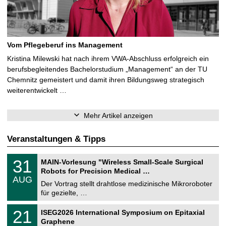
Vom Pflegeberuf ins Management
Kristina Milewski hat nach ihrem VWA-Abschluss erfolgreich ein
berufsbegleitendes Bachelorstudium „Management“ an der TU
Chemnitz gemeistert und damit ihren Bildungsweg strategisch
weiterentwickelt …
Mehr Artikel anzeigen
Veranstaltungen & Tipps
T
3
31
MAIN-Vorlesung "Wireless Small-Scale Surgical
U
1
Robots for Precision Medical …
C
.
AUG
h
0
Der Vortrag stellt drahtlose medizinische Mikroroboter
e
8
für gezielte, …
m
.
n
2
T
i
2
21
ISEG2026 International Symposium on Epitaxial
0
U
t
1
2
Graphene
C
z
.