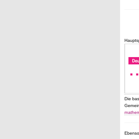
Haupts
Die ba
Gemeins
mathema
Ebenso