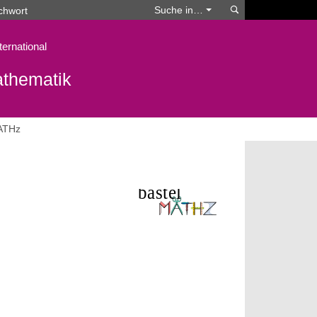
Suchen
Suche in…
ternational
athematik
ATHz