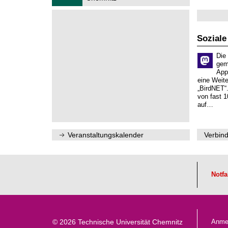
.
s
n
2
s
i
0
e
t
2
n
z
6
s
Soziale
c
h
Die
a
gem
f
App
t
eine Weit
l
„BirdNET“
i
von fast 1
c
auf…
h
e
n
N
Veranstaltungskalender
Verbind
a
c
h
w
u
c
Notfa
h
s
© 2026 Technische Universität Chemnitz
Anme