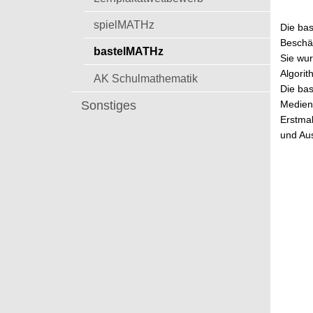
t
spielMATHz
Die bas
Beschä
bastelMATHz
Sie wur
Algorit
AK Schulmathematik
Die bas
Sonstiges
Medien
Erstmal
und Au