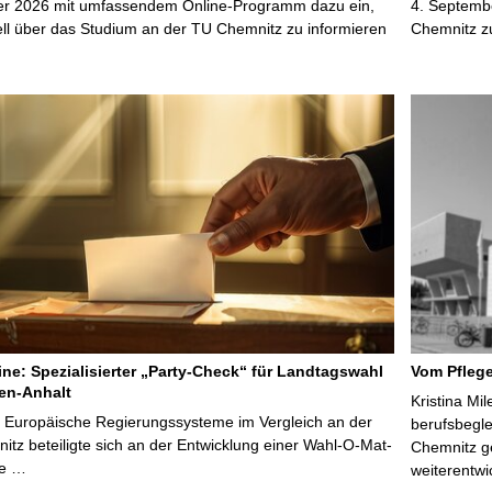
r 2026 mit umfassendem Online-Programm dazu ein,
4. Septembe
uell über das Studium an der TU Chemnitz zu informieren
Chemnitz z
line: Spezialisierter „Party-Check“ für Landtagswahl
Vom Pfleg
en-Anhalt
Kristina Mi
r Europäische Regierungssysteme im Vergleich an der
berufsbegl
tz beteiligte sich an der Entwicklung einer Wahl-O-Mat-
Chemnitz ge
ve …
weiterentwi