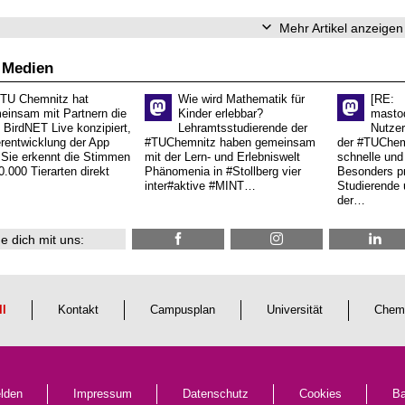
Mehr Artikel anzeigen
 Medien
 TU Chemnitz hat
Wie wird Mathematik für
[RE:
einsam mit Partnern die
Kinder erlebbar?
masto
 BirdNET Live konzipiert,
Lehramtsstudierende der
Nutzer
erentwicklung der App
#TUChemnitz haben gemeinsam
der #TUChemn
.Sie erkennt die Stimmen
mit der Lern- und Erlebniswelt
schnelle und 
0.000 Tierarten direkt
Phänomenia in #Stollberg vier
Besonders pr
inter#aktive #MINT…
Studierende 
der…
e dich mit uns:
ll
Kontakt
Campusplan
Universität
Chem
lden
Impressum
Datenschutz
Cookies
Ba