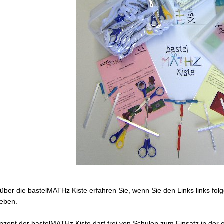
 über die bastelMATHz Kiste erfahren Sie, wenn Sie den Links links folg
ieben.
nzept der bastelMATHz Kiste darf frei von Schulen zum Einsatz in d