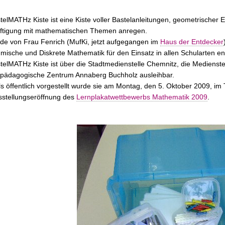
telMATHz Kiste ist eine Kiste voller Bastelanleitungen, geometrischer 
ftigung mit mathematischen Themen anregen.
de von Frau Fenrich (MufKi, jetzt aufgegangen im
Haus der Entdecker
hmische und Diskrete Mathematik für den Einsatz in allen Schularten ent
telMATHz Kiste ist über die Stadtmedienstelle Chemnitz, die Medienst
pädagogische Zentrum Annaberg Buchholz ausleihbar.
s öffentlich vorgestellt wurde sie am Montag, den 5. Oktober 2009, im 
sstellungseröffnung des
Lernplakatwettbewerbs Mathematik 2009
.