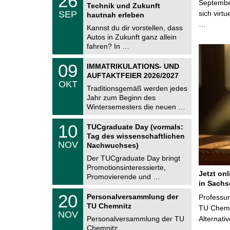
26
6
Septembe
Technik und Zukunft
C
.
SEP
sich virt
h
hautnah erleben
0
e
…
9
Kannst du dir vorstellen, dass
m
.
Autos in Zukunft ganz allein
n
2
i
fahren? In …
0
t
2
z
T
6
0
09
IMMATRIKULATIONS- UND
U
9
AUFTAKTFEIER 2026/2027
C
.
OKT
h
1
Traditionsgemäß werden jedes
e
0
Jahr zum Beginn des
m
.
Wintersemesters die neuen …
n
2
i
0
Z
t
1
10
2
TUCgraduate Day (vormals:
e
z
0
6
Tag des wissenschaftlichen
n
.
NOV
t
Nachwuchses)
1
r
1
Der TUCgraduate Day bringt
u
.
Promotionsinteressierte,
m
2
Jetzt on
f
Promovierende und …
0
ü
in Sachs
2
r
T
6
2
20
Personalversammlung der
Professu
d
U
0
TU Chemnitz
e
C
TU Chemni
.
NOV
n
h
1
Personalversammlung der TU
Alternati
w
e
1
Chemnitz
i
m