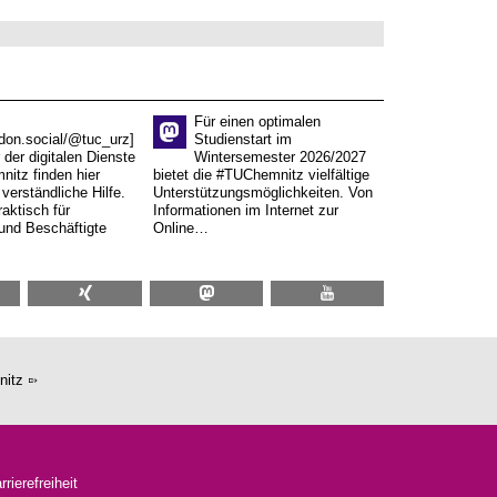
Für einen optimalen
don.social/@tuc_urz]
Studienstart im
 der digitalen Dienste
Wintersemester 2026/2027
itz finden hier
bietet die #TUChemnitz vielfältige
verständliche Hilfe.
Unterstützungsmöglichkeiten. Von
aktisch für
Informationen im Internet zur
und Beschäftigte
Online…
nitz
rrierefreiheit