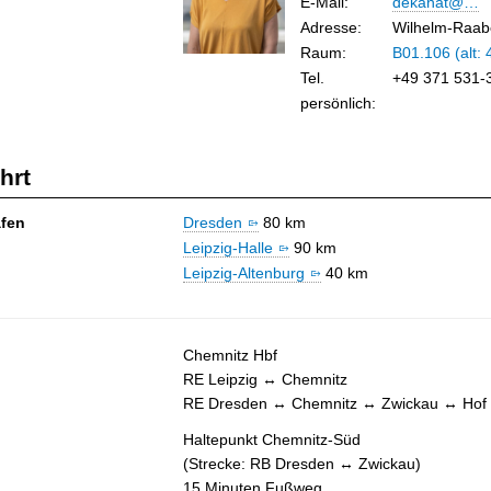
E-Mail
:
dekanat@…
Adresse:
Wilhelm-Raab
Raum:
B01.106 (alt: 
Tel.
+49 371 531-
persönlich:
hrt
fen
Dresden
80 km
Leipzig-Halle
90 km
Leipzig-Altenburg
40 km
Chemnitz Hbf
RE Leipzig ↔ Chemnitz
RE Dresden ↔ Chemnitz ↔ Zwickau ↔ Hof
Haltepunkt Chemnitz-Süd
(Strecke: RB Dresden ↔ Zwickau)
15 Minuten Fußweg