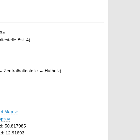
aße
ltestelle Bst. 4)
 Zentralhaltestelle ↔ Hutholz)
et Map
aps
ad: 50.817985
d: 12.91693