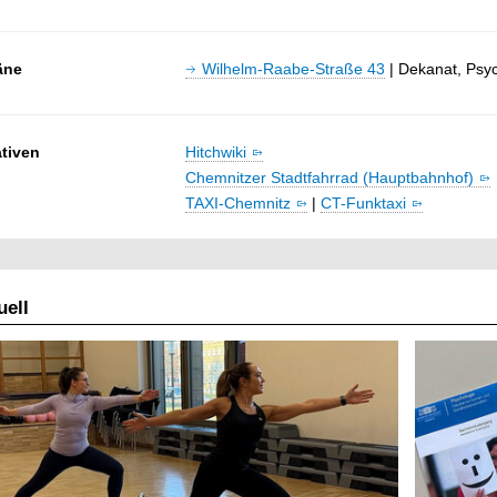
A
n
äne
Wilhelm-Raabe-Straße 43
| Dekanat, Psy
f
a
h
r
ativen
Hitchwiki
t
Chemnitzer Stadtfahrrad (Hauptbahnhof)
z
TAXI-Chemnitz
|
CT-Funktaxi
u
m
U
N
ell
I
-
S
t
a
n
d
o