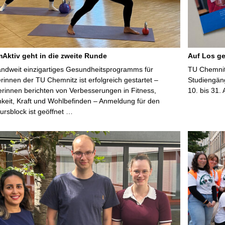
r
t
W
.
-
ktiv geht in die zweite Runde
Auf Los ge
R
ndweit einzigartiges Gesundheitsprogramms für
TU Chemnitz
a
erinnen der TU Chemnitz ist erfolgreich gestartet –
Studiengän
a
rinnen berichten von Verbesserungen in Fitness,
10. bis 31.
b
keit, Kraft und Wohlbefinden – Anmeldung für den
e
ursblock ist geöffnet …
-
S
t
r
a
ß
e
4
3