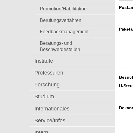
t
Postan
Promotion/Habilitation
Berufungsverfahren
Paketa
Feedbackmanagement
Beratungs- und
Beschwerdestellen
Institute
Professuren
Besuc
Forschung
U-Steu
Studium
Dekan
Internationales
Service/Infos
Intern