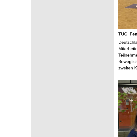
TUC_FemA
Deutschla
Mitarbeit
Teilnehme
Beweglich
zweiten K