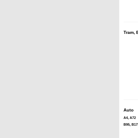
Tram, 
Auto
A4, A72
B95, B17