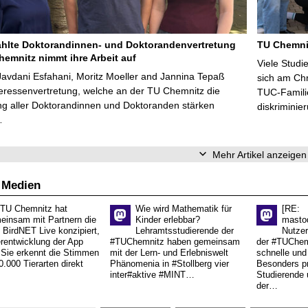
lte Doktorandinnen- und Doktorandenvertretung
TU Chemnit
hemnitz nimmt ihre Arbeit auf
Viele Studi
avdani Esfahani, Moritz Moeller and Jannina Tepaß
sich am Chr
teressenvertretung, welche an der TU Chemnitz die
TUC-Familie
ng aller Doktorandinnen und Doktoranden stärken
diskriminie
…
Mehr Artikel anzeigen
 Medien
 TU Chemnitz hat
Wie wird Mathematik für
[RE:
einsam mit Partnern die
Kinder erlebbar?
masto
 BirdNET Live konzipiert,
Lehramtsstudierende der
Nutzer
erentwicklung der App
#TUChemnitz haben gemeinsam
der #TUChemn
.Sie erkennt die Stimmen
mit der Lern- und Erlebniswelt
schnelle und 
0.000 Tierarten direkt
Phänomenia in #Stollberg vier
Besonders pr
inter#aktive #MINT…
Studierende 
der…