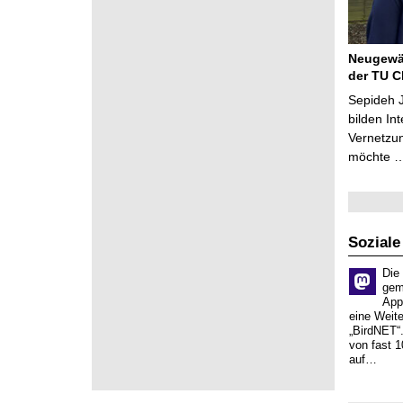
Neugewäh
der TU C
Sepideh J
bilden In
Vernetzu
möchte 
Soziale
Die
gem
App
eine Weit
„BirdNET“
von fast 1
auf…