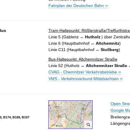
Fahrplan der Deutschen Bahn
Bus
Tram-Haltepunkt: Rößlerstraße/Treffurthstr
Linie 5 (Gablenz ↔
Hutholz
| über Zentralha
Linie 6 (Hauptbahnhof ↔
Altchemnitz
)
Linie C11 (Hauptbahnhof ↔
Stollberg
)
Bus-Haltepunkt: Altchemnitzer Straße
Linie 52 (Hutholz ↔
Altchemnitzer Straße
↔
CVAG - Chemnitzer Verkehrsbetriebe
VMS - Verkehrsverbund Mittelsachsen
Open Stre
Google M
Breitengr
3, B174, B169, B107
Längengra