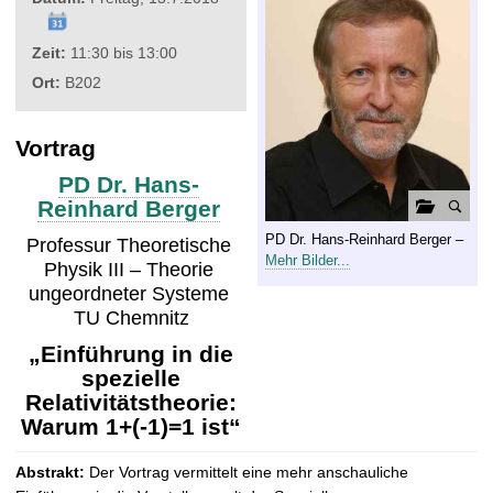
t
Zeit:
11:30 bis 13:00
Ort:
B202
Vortrag
PD Dr. Hans-
Reinhard Berger
G
PD Dr. Hans-Reinhard Berger –
Professur Theoretische
a
Mehr Bilder...
Physik III – Theorie
l
ungeordneter Systeme
e
TU Chemnitz
r
„Einführung in die
i
spezielle
e
Relativitätstheorie:
ö
Warum 1+(-1)=1 ist“
f
f
Abstrakt:
Der Vortrag vermittelt eine mehr anschauliche
n