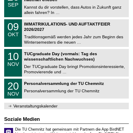
C
z
.
6
SEP
h
0
Kannst du dir vorstellen, dass Autos in Zukunft ganz
e
9
allein fahren? In …
m
.
n
2
T
i
0
09
IMMATRIKULATIONS- UND AUFTAKTFEIER
0
U
t
9
2
2026/2027
C
z
.
6
OKT
h
1
Traditionsgemäß werden jedes Jahr zum Beginn des
e
0
Wintersemesters die neuen …
m
.
n
2
Z
i
1
10
TUCgraduate Day (vormals: Tag des
0
e
t
0
2
wissenschaftlichen Nachwuchses)
n
z
.
6
NOV
t
1
Der TUCgraduate Day bringt Promotionsinteressierte,
r
1
Promovierende und …
u
.
m
2
T
f
2
20
Personalversammlung der TU Chemnitz
0
U
ü
0
2
C
r
Personalversammlung der TU Chemnitz
.
6
NOV
h
d
1
e
e
1
m
n
.
Veranstaltungskalender
n
w
2
i
i
0
t
s
2
Soziale Medien
z
s
6
e
Die TU Chemnitz hat gemeinsam mit Partnern die App BirdNET
n