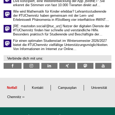
Live konzipiert, eine Weiterentwicklung der App „BirdNET“.Sie
s
erkennt die Stimmen von fast 10.000 Tierarten direkt auf…
c
h
Wie wird Mathematik für Kinder erlebbar? Lehramtsstudierende
a
der #TUChemnitz haben gemeinsam mit der Lern- und
f
Erlebniswelt Phänomenia in #Stollberg vier inter#aktive #MINT…
t
l
[RE: mastodon.social/@tuc_urz] Nutzer der digitalen Dienste der
i
#TUChemnitz finden hier schnelle und verständliche Hilfe.
c
Besonders praktisch für Studierende und Beschäftigte der…
h
e
Für einen optimalen Studienstart im Wintersemester 2026/2027
n
bietet die #TUChemnitz vielfältige Unterstützungsmöglichkeiten.
N
Von Informationen im Internet zur Online…
a
c
Verbinde dich mit uns:
h
w
u
c
h
s
Notfall
Kontakt
Campusplan
Universität
Chemnitz