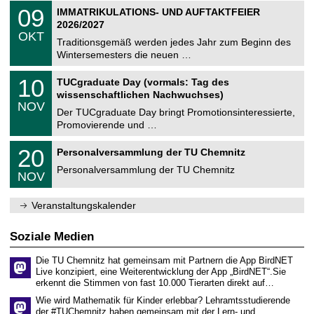
2
T
i
0
09
IMMATRIKULATIONS- UND AUFTAKTFEIER
0
U
t
9
2
2026/2027
C
z
.
6
OKT
h
1
Traditionsgemäß werden jedes Jahr zum Beginn des
e
0
Wintersemesters die neuen …
m
.
n
2
Z
i
1
10
TUCgraduate Day (vormals: Tag des
0
e
t
0
2
wissenschaftlichen Nachwuchses)
n
z
.
6
NOV
t
1
Der TUCgraduate Day bringt Promotionsinteressierte,
r
1
Promovierende und …
u
.
m
2
T
f
2
20
Personalversammlung der TU Chemnitz
0
U
ü
0
2
C
r
Personalversammlung der TU Chemnitz
.
6
NOV
h
d
1
e
e
1
m
n
.
Veranstaltungskalender
n
w
2
i
i
0
t
s
2
Soziale Medien
z
s
6
e
Die TU Chemnitz hat gemeinsam mit Partnern die App BirdNET
n
Live konzipiert, eine Weiterentwicklung der App „BirdNET“.Sie
s
erkennt die Stimmen von fast 10.000 Tierarten direkt auf…
c
h
Wie wird Mathematik für Kinder erlebbar? Lehramtsstudierende
a
der #TUChemnitz haben gemeinsam mit der Lern- und