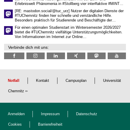
f
Erlebniswelt Phänomenia in #Stollberg vier inter#aktive #MINT…
t
l
[RE: mastodon.social/@tuc_urz] Nutzer der digitalen Dienste der
i
#TUChemnitz finden hier schnelle und verständliche Hilfe.
c
Besonders praktisch für Studierende und Beschäftigte der…
h
e
Für einen optimalen Studienstart im Wintersemester 2026/2027
n
bietet die #TUChemnitz vielfältige Unterstützungsmöglichkeiten.
N
Von Informationen im Internet zur Online…
a
c
Verbinde dich mit uns:
h
w
u
c
h
s
Notfall
Kontakt
Campusplan
Universität
Chemnitz
Anmelden
Impressum
Datenschutz
Cookies
Barrierefreiheit