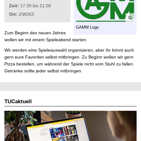
t
Zeit:
17:30 bis 21:00
Ort:
2/W263
B
GAMM Logo
i
Zum Beginn des neuen Jahres
l
wollen wir mit einem Spieleabend starten.
d
Wir werden eine Spieleauswahl organisieren, aber ihr könnt auch
v
gern eure Favoriten selbst mitbringen. Zu Beginn wollen wir gern
e
Pizza bestellen, um während der Spiele nicht vom Stuhl zu fallen.
r
Getränke sollte jeder selbst mitbringen.
g
r
ö
ß
TUCaktuell
e
r
n