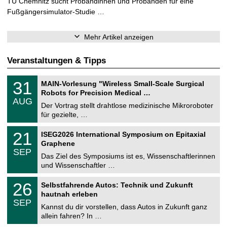
TU Chemnitz sucht Probandinnen und Probanden für eine
Fußgängersimulator-Studie …
Mehr Artikel anzeigen
Veranstaltungen & Tipps
T
3
31
MAIN-Vorlesung "Wireless Small-Scale Surgical
U
1
Robots for Precision Medical …
C
.
AUG
h
0
Der Vortrag stellt drahtlose medizinische Mikroroboter
e
8
für gezielte, …
m
.
n
2
T
i
2
21
ISEG2026 International Symposium on Epitaxial
0
U
t
1
2
Graphene
C
z
.
6
SEP
h
0
Das Ziel des Symposiums ist es, Wissenschaftlerinnen
e
9
und Wissenschaftler …
m
.
n
2
T
i
2
26
Selbstfahrende Autos: Technik und Zukunft
0
U
t
6
2
hautnah erleben
C
z
.
6
SEP
h
0
Kannst du dir vorstellen, dass Autos in Zukunft ganz
e
9
allein fahren? In …
m
.
n