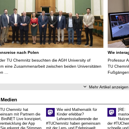
onsreise nach Polen
Wie intera
 der TU Chemnitz besuchten die AGH University of
Professur 
um eine Zusammenarbeit zwischen beiden Universitäten
TU Chemnit
ren …
Fußgängers
Mehr Artikel anzeigen
 Medien
 TU Chemnitz hat
Wie wird Mathematik für
[RE:
einsam mit Partnern die
Kinder erlebbar?
masto
 BirdNET Live konzipiert,
Lehramtsstudierende der
Nutzer
erentwicklung der App
#TUChemnitz haben gemeinsam
der #TUChemn
.Sie erkennt die Stimmen
mit der Lern- und Erlebniswelt
schnelle und 