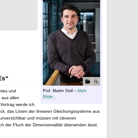
Es“
G
Prof. Martin Stoll –
Mehr
antes und
a
Bilder...
aus allen
l
Vortrag werde ich
e
neck, das Lösen der linearen Gleichungssysteme aus
r
 unverzichtbar und müssen mit cleveren
i
ch der Fluch der Dimensionalität überwinden lässt,
e
ö