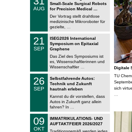
31
1
Small-Scale Surgical Robots
C
.
AUG
h
for Precision Medical …
0
e
8
Der Vortrag stellt drahtlose
m
.
medizinische Mikroroboter für
n
2
i
gezielte, …
0
t
2
z
T
6
2
21
ISEG2026 International
U
1
Symposium on Epitaxial
C
.
SEP
h
Graphene
0
e
9
Das Ziel des Symposiums ist
m
.
es, Wissenschaftlerinnen und
n
2
i
Wissenschaftler …
Digitale
0
t
2
z
T
TU Chemni
6
2
26
Selbstfahrende Autos:
U
6
Septembe
Technik und Zukunft
C
.
SEP
sich virt
h
hautnah erleben
0
e
…
9
Kannst du dir vorstellen, dass
m
.
Autos in Zukunft ganz allein
n
2
i
fahren? In …
0
t
2
z
T
6
0
09
IMMATRIKULATIONS- UND
U
9
AUFTAKTFEIER 2026/2027
C
.
OKT
h
1
Traditionsgemäß werden jedes