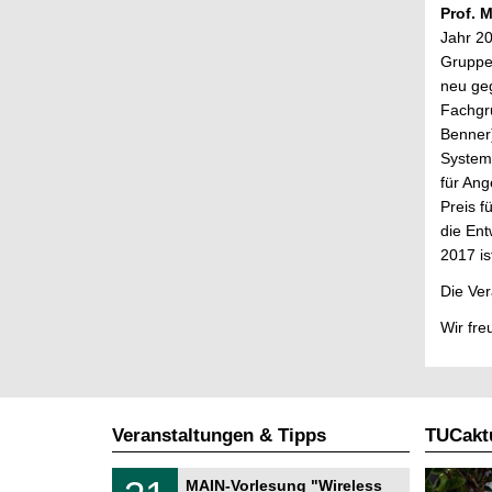
Prof. M
Jahr 20
Gruppe
neu ge
Fachgr
Benner)
Systeme
für An
Preis f
die Ent
2017 is
Die Ver
Wir fre
Veranstaltungen & Tipps
TUCaktu
T
3
MAIN-Vorlesung "Wireless
U