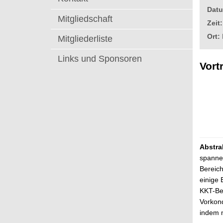
t
Dat
Mitgliedschaft
Zeit:
Ort:
Mitgliederliste
Links und Sponsoren
Vort
Abstra
spanne
Bereich
einige 
KKT-Bed
Vorkond
indem 