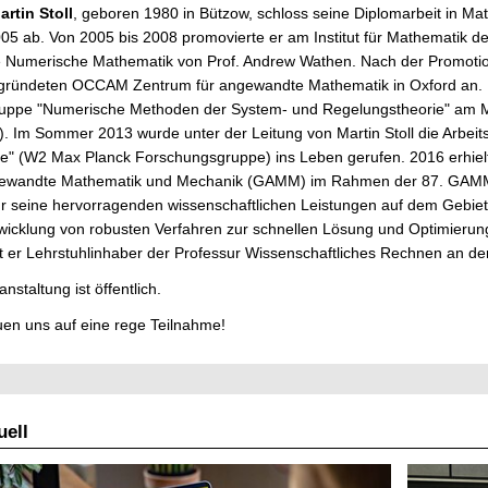
artin Stoll
, geboren 1980 in Bützow, schloss seine Diplomarbeit in Ma
05 ab. Von 2005 bis 2008 promovierte er am Institut für Mathematik der
 Numerische Mathematik von Prof. Andrew Wathen. Nach der Promotion
gründeten OCCAM Zentrum für angewandte Mathematik in Oxford an. Im 
uppe "Numerische Methoden der System- und Regelungstheorie" am Max
. Im Sommer 2013 wurde unter der Leitung von Martin Stoll die Arbei
" (W2 Max Planck Forschungsgruppe) ins Leben gerufen. 2016 erhielt
gewandte Mathematik und Mechanik (GAMM) im Rahmen der 87. GAMM J
ür seine hervorragenden wissenschaftlichen Leistungen auf dem Gebi
wicklung von robusten Verfahren zur schnellen Lösung und Optimierung 
t er Lehrstuhlinhaber der Professur Wissenschaftliches Rechnen an d
anstaltung ist öffentlich.
uen uns auf eine rege Teilnahme!
ell