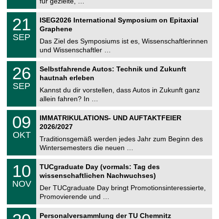
für gezielte, …
m
.
n
2
T
i
2
21
ISEG2026 International Symposium on Epitaxial
0
U
t
1
2
Graphene
C
z
.
6
SEP
h
0
Das Ziel des Symposiums ist es, Wissenschaftlerinnen
e
9
und Wissenschaftler …
m
.
n
2
T
i
2
26
Selbstfahrende Autos: Technik und Zukunft
0
U
t
6
2
hautnah erleben
C
z
.
6
SEP
h
0
Kannst du dir vorstellen, dass Autos in Zukunft ganz
e
9
allein fahren? In …
m
.
n
2
T
i
0
09
IMMATRIKULATIONS- UND AUFTAKTFEIER
0
U
t
9
2
2026/2027
C
z
.
6
OKT
h
1
Traditionsgemäß werden jedes Jahr zum Beginn des
e
0
Wintersemesters die neuen …
m
.
n
2
Z
i
1
10
TUCgraduate Day (vormals: Tag des
0
e
t
0
2
wissenschaftlichen Nachwuchses)
n
z
.
6
NOV
t
1
Der TUCgraduate Day bringt Promotionsinteressierte,
r
1
Promovierende und …
u
.
m
2
T
f
2
Personalversammlung der TU Chemnitz
0
U