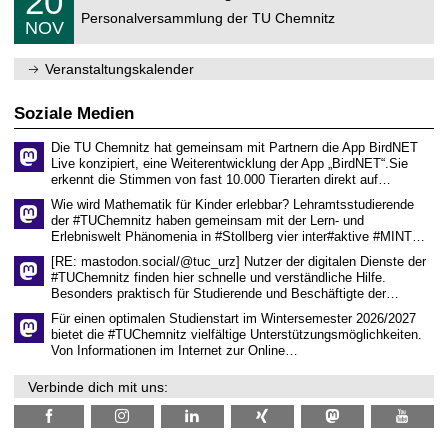
20
ü
0
2
C
r
Personalversammlung der TU Chemnitz
.
6
NOV
h
d
1
e
e
1
m
n
.
Veranstaltungskalender
n
w
2
i
i
0
t
s
2
Soziale Medien
z
s
6
e
Die TU Chemnitz hat gemeinsam mit Partnern die App BirdNET
n
Live konzipiert, eine Weiterentwicklung der App „BirdNET“.Sie
s
erkennt die Stimmen von fast 10.000 Tierarten direkt auf…
c
h
Wie wird Mathematik für Kinder erlebbar? Lehramtsstudierende
a
der #TUChemnitz haben gemeinsam mit der Lern- und
f
Erlebniswelt Phänomenia in #Stollberg vier inter#aktive #MINT…
t
l
[RE: mastodon.social/@tuc_urz] Nutzer der digitalen Dienste der
i
#TUChemnitz finden hier schnelle und verständliche Hilfe.
c
Besonders praktisch für Studierende und Beschäftigte der…
h
e
Für einen optimalen Studienstart im Wintersemester 2026/2027
n
bietet die #TUChemnitz vielfältige Unterstützungsmöglichkeiten.
N
Von Informationen im Internet zur Online…
a
c
Verbinde dich mit uns:
h
w
u
c