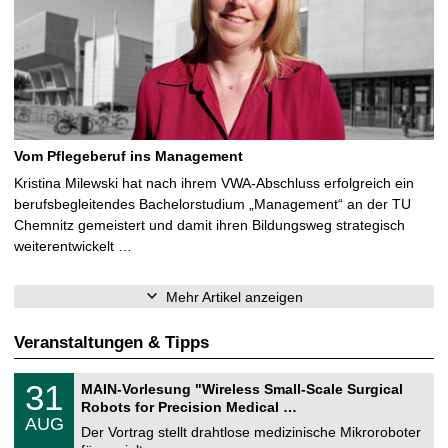
Vom Pflegeberuf ins Management
Kristina Milewski hat nach ihrem VWA-Abschluss erfolgreich ein
berufsbegleitendes Bachelorstudium „Management“ an der TU
Chemnitz gemeistert und damit ihren Bildungsweg strategisch
weiterentwickelt …
Mehr Artikel anzeigen
Veranstaltungen & Tipps
T
3
31
MAIN-Vorlesung "Wireless Small-Scale Surgical
U
1
Robots for Precision Medical …
C
.
AUG
h
0
Der Vortrag stellt drahtlose medizinische Mikroroboter
e
8