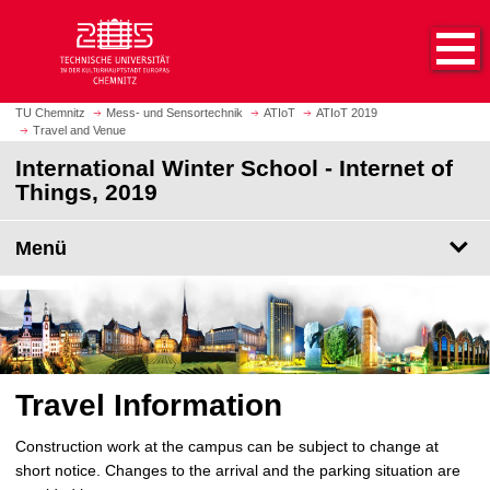
S
S
t
p
a
r
r
i
t
n
TU Chemnitz
Mess- und Sensortechnik
ATIoT
ATIoT 2019
s
Travel and Venue
g
e
e
International Winter School - Internet of
i
z
Things, 2019
t
u
e
m
Menü
a
H
u
a
f
u
r
p
u
t
f
i
e
Travel Information
n
n
h
Construction work at the campus can be subject to change at
a
short notice. Changes to the arrival and the parking situation are
l