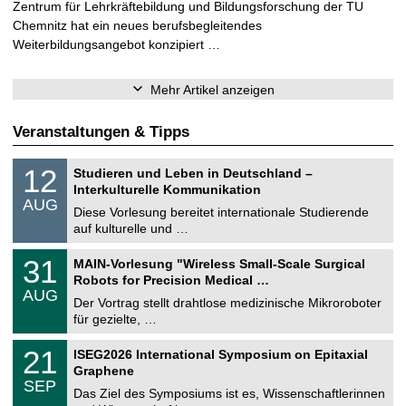
Zentrum für Lehrkräftebildung und Bildungsforschung der TU
Chemnitz hat ein neues berufsbegleitendes
Weiterbildungsangebot konzipiert …
Mehr Artikel anzeigen
Veranstaltungen & Tipps
S
1
12
Studieren und Leben in Deutschland –
o
2
Interkulturelle Kommunikation
n
.
AUG
s
0
Diese Vorlesung bereitet internationale Studierende
t
8
auf kulturelle und …
i
.
g
2
T
e
3
31
MAIN-Vorlesung "Wireless Small-Scale Surgical
0
U
1
2
Robots for Precision Medical …
C
.
6
AUG
h
0
Der Vortrag stellt drahtlose medizinische Mikroroboter
e
8
für gezielte, …
m
.
n
2
T
i
2
21
ISEG2026 International Symposium on Epitaxial
0
U
t
1
2
Graphene
C
z
.
6
SEP
h
0
Das Ziel des Symposiums ist es, Wissenschaftlerinnen
e
9