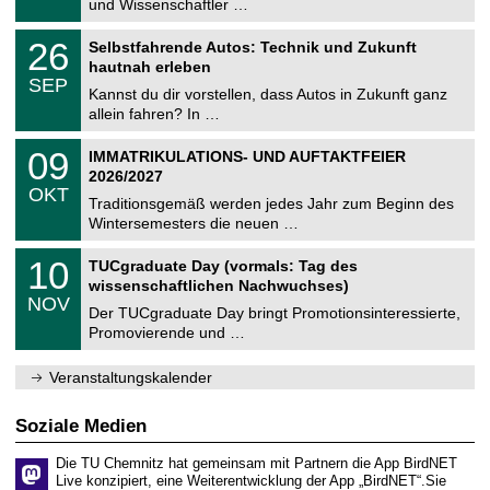
und Wissenschaftler …
m
.
n
2
T
i
2
26
Selbstfahrende Autos: Technik und Zukunft
0
U
t
6
2
hautnah erleben
C
z
.
6
SEP
h
0
Kannst du dir vorstellen, dass Autos in Zukunft ganz
e
9
allein fahren? In …
m
.
n
2
T
i
0
09
IMMATRIKULATIONS- UND AUFTAKTFEIER
0
U
t
9
2
2026/2027
C
z
.
6
OKT
h
1
Traditionsgemäß werden jedes Jahr zum Beginn des
e
0
Wintersemesters die neuen …
m
.
n
2
Z
i
1
10
TUCgraduate Day (vormals: Tag des
0
e
t
0
2
wissenschaftlichen Nachwuchses)
n
z
.
6
NOV
t
1
Der TUCgraduate Day bringt Promotionsinteressierte,
r
1
Promovierende und …
u
.
m
2
f
0
Veranstaltungskalender
ü
2
r
6
d
Soziale Medien
e
n
Die TU Chemnitz hat gemeinsam mit Partnern die App BirdNET
w
Live konzipiert, eine Weiterentwicklung der App „BirdNET“.Sie
i