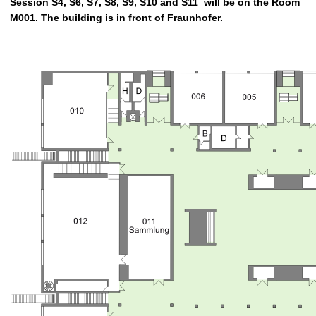
Session S4, S6, S7, S8, S9, S10 and S11 will be on the Room
M001. The building is in front of Fraunhofer.