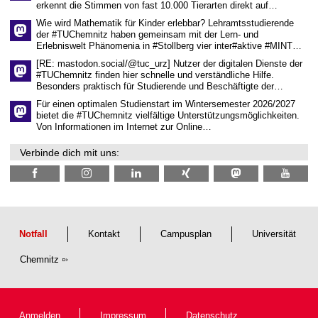
erkennt die Stimmen von fast 10.000 Tierarten direkt auf…
s
s
Wie wird Mathematik für Kinder erlebbar? Lehramtsstudierende
e
der #TUChemnitz haben gemeinsam mit der Lern- und
n
Erlebniswelt Phänomenia in #Stollberg vier inter#aktive #MINT…
s
c
[RE: mastodon.social/@tuc_urz] Nutzer der digitalen Dienste der
h
#TUChemnitz finden hier schnelle und verständliche Hilfe.
a
Besonders praktisch für Studierende und Beschäftigte der…
f
t
Für einen optimalen Studienstart im Wintersemester 2026/2027
l
bietet die #TUChemnitz vielfältige Unterstützungsmöglichkeiten.
i
Von Informationen im Internet zur Online…
c
h
Verbinde dich mit uns:
e
n
N
a
c
h
w
u
Notfall
Kontakt
Campusplan
Universität
c
h
Chemnitz
s
Anmelden
Impressum
Datenschutz