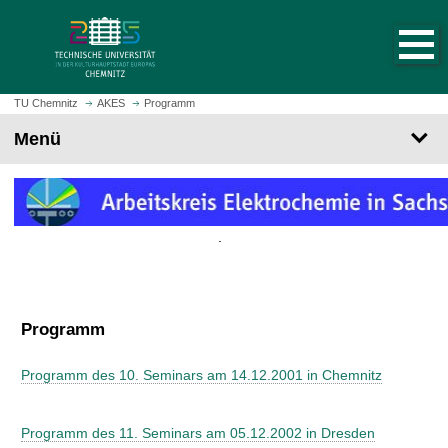
S
S
t
p
a
r
r
i
t
n
TU Chemnitz
AKES
Programm
s
g
Menü
e
e
i
z
t
u
e
m
a
H
.
u
a
f
u
r
p
u
t
Programm
f
i
e
n
Programm des 10. Seminars am 14.12.2001 in Chemnitz
n
h
a
Programm des 11. Seminars am 05.12.2002 in Dresden
l