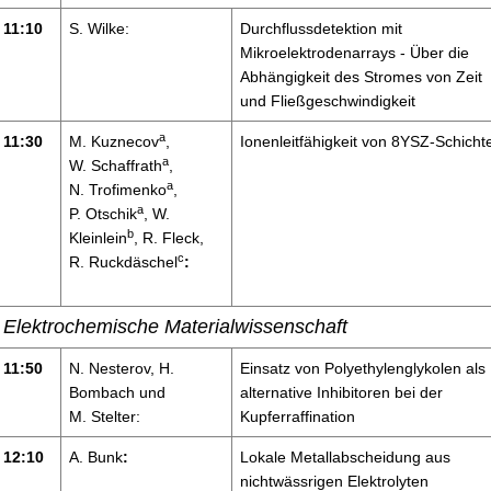
11:10
S. Wilke:
Durchflussdetektion mit
Mikroelektrodenarrays - Über die
Abhängigkeit des Stromes von Zeit
und Fließgeschwindigkeit
a
11:30
M. Kuznecov
,
Ionenleitfähigkeit von 8YSZ-Schicht
a
W. Schaffrath
,
a
N. Trofimenko
,
a
P. Otschik
, W.
b
Kleinlein
, R. Fleck,
c
R. Ruckdäschel
:
Elektrochemische Materialwissenschaft
11:50
N. Nesterov, H.
Einsatz von Polyethylenglykolen als
Bombach und
alternative Inhibitoren bei der
M. Stelter:
Kupferraffination
12:10
A. Bunk
:
Lokale Metallabscheidung aus
nichtwässrigen Elektrolyten