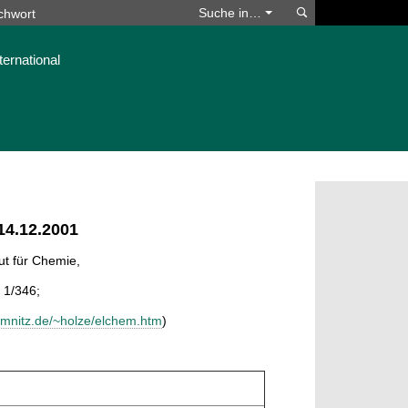
Suchen
Suche in…
ternational
14.12.2001
tut für Chemie,
 1/346;
emnitz.de/~holze/elchem.htm
)