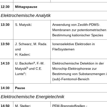
12:30
Mittagspause
Elektrochemische Analytik
13:30
S. Matysik
:
Anwendung von Zeolith-PDMS-
Membranen zur potentiometrischen
Bestimmung kationischer Spezies
13:50
J. Schwarz, M. Rada
Ionenselektive Elektroden in
und
Fließsystemen
H. Kaden
:
a
14:10
U. Backofen
, F.-M.
Elektrochemische Detektion in der
b
Matysik
und C.E.
Microchip-Elektrophorese zur
c
Lunte
:
Bestimmung von Substanzmengen 
(sub)-Femtomol-Bereich
14:30
Pause
Elektrochemische Energietechnik
14:50
M. Stelter
:
PEM-Brennstoffzellen -