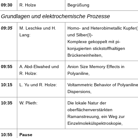
09:30
R. Holze
Begrüßung
Grundlagen und elektrochemische Prozesse
09:35
M. Leschke und H.
Homo- and Heterobimetallic Kupfer(I
Lang:
und Silber(I)-
Komplexe gekoppelt mit pi-
konjugierten stickstoffhaltigen
Brückeneinheiten,
09:55
A. Abd-Elwahed und
Anion Size Memory Effects in
R. Holze:
Polyaniline,
10:15
L. Yu und R. Holze:
Voltammetric Behavior of Polyanilin
Dispersions,
10:35
W. Plieth:
Die lokale Natur der
oberflächenverstärkten
Ramanstreuung, ein Weg zur
Einzelmolekülspektroskopie,
10:55
Pause