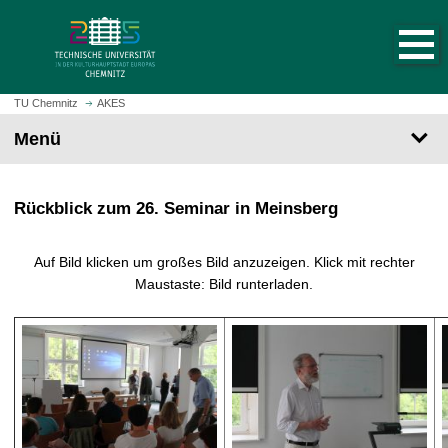
S
S
t
p
a
r
r
i
t
n
TU Chemnitz
AKES
s
g
Menü
e
e
i
z
t
u
Rückblick zum 26. Seminar in Meinsberg
e
m
a
H
u
a
Auf Bild klicken um großes Bild anzuzeigen. Klick mit rechter
f
u
Maustaste: Bild runterladen.
r
p
u
t
f
i
e
n
n
h
a
l