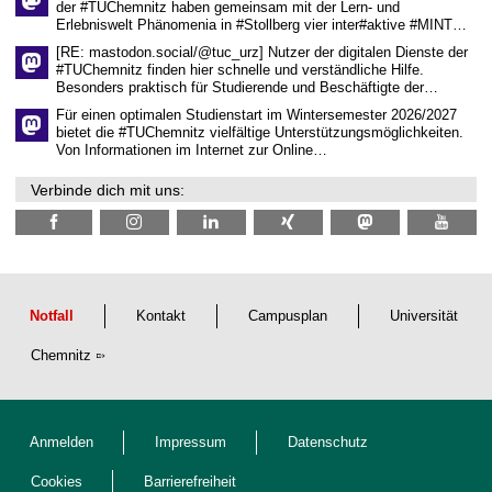
der #TUChemnitz haben gemeinsam mit der Lern- und
f
Erlebniswelt Phänomenia in #Stollberg vier inter#aktive #MINT…
t
l
[RE: mastodon.social/@tuc_urz] Nutzer der digitalen Dienste der
i
#TUChemnitz finden hier schnelle und verständliche Hilfe.
c
Besonders praktisch für Studierende und Beschäftigte der…
h
e
Für einen optimalen Studienstart im Wintersemester 2026/2027
n
bietet die #TUChemnitz vielfältige Unterstützungsmöglichkeiten.
N
Von Informationen im Internet zur Online…
a
c
Verbinde dich mit uns:
h
w
u
c
h
s
Notfall
Kontakt
Campusplan
Universität
Chemnitz
Anmelden
Impressum
Datenschutz
Cookies
Barrierefreiheit