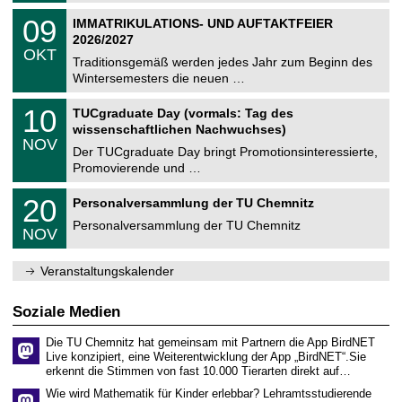
n
2
T
i
0
09
IMMATRIKULATIONS- UND AUFTAKTFEIER
0
U
t
9
2
2026/2027
C
z
.
6
OKT
h
1
Traditionsgemäß werden jedes Jahr zum Beginn des
e
0
Wintersemesters die neuen …
m
.
n
2
Z
i
1
10
TUCgraduate Day (vormals: Tag des
0
e
t
0
2
wissenschaftlichen Nachwuchses)
n
z
.
6
NOV
t
1
Der TUCgraduate Day bringt Promotionsinteressierte,
r
1
Promovierende und …
u
.
m
2
T
f
2
20
Personalversammlung der TU Chemnitz
0
U
ü
0
2
C
r
Personalversammlung der TU Chemnitz
.
6
NOV
h
d
1
e
e
1
m
n
.
Veranstaltungskalender
n
w
2
i
i
0
t
s
2
Soziale Medien
z
s
6
e
Die TU Chemnitz hat gemeinsam mit Partnern die App BirdNET
n
Live konzipiert, eine Weiterentwicklung der App „BirdNET“.Sie
s
erkennt die Stimmen von fast 10.000 Tierarten direkt auf…
c
h
Wie wird Mathematik für Kinder erlebbar? Lehramtsstudierende
a