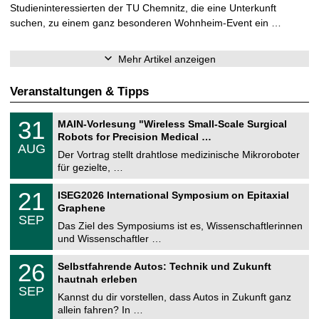
Studieninteressierten der TU Chemnitz, die eine Unterkunft
suchen, zu einem ganz besonderen Wohnheim-Event ein …
Mehr Artikel anzeigen
Veranstaltungen & Tipps
T
3
31
MAIN-Vorlesung "Wireless Small-Scale Surgical
U
1
Robots for Precision Medical …
C
.
AUG
h
0
Der Vortrag stellt drahtlose medizinische Mikroroboter
e
8
für gezielte, …
m
.
n
2
T
i
2
21
ISEG2026 International Symposium on Epitaxial
0
U
t
1
2
Graphene
C
z
.
6
SEP
h
0
Das Ziel des Symposiums ist es, Wissenschaftlerinnen
e
9
und Wissenschaftler …
m
.
n
2
T
i
2
26
Selbstfahrende Autos: Technik und Zukunft
0
U
t
6
2
hautnah erleben
C
z
.
6
SEP
h
0
Kannst du dir vorstellen, dass Autos in Zukunft ganz
e
9
allein fahren? In …
m
.