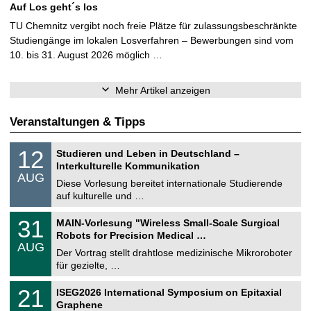
Auf Los geht´s los
TU Chemnitz vergibt noch freie Plätze für zulassungsbeschränkte
Studiengänge im lokalen Losverfahren – Bewerbungen sind vom
10. bis 31. August 2026 möglich …
Mehr Artikel anzeigen
Veranstaltungen & Tipps
S
1
12
Studieren und Leben in Deutschland –
o
2
Interkulturelle Kommunikation
n
.
AUG
s
0
Diese Vorlesung bereitet internationale Studierende
t
8
auf kulturelle und …
i
.
g
2
T
e
3
31
MAIN-Vorlesung "Wireless Small-Scale Surgical
0
U
1
2
Robots for Precision Medical …
C
.
6
AUG
h
0
Der Vortrag stellt drahtlose medizinische Mikroroboter
e
8
für gezielte, …
m
.
n
2
T
i
2
21
ISEG2026 International Symposium on Epitaxial
0
U
t
1
2
Graphene
C
z