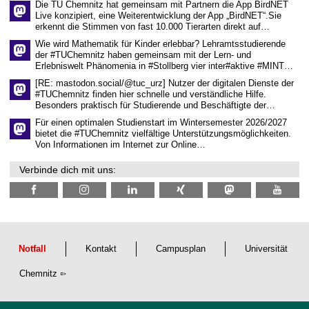
Die TU Chemnitz hat gemeinsam mit Partnern die App BirdNET
w
Live konzipiert, eine Weiterentwicklung der App „BirdNET“.Sie
i
erkennt die Stimmen von fast 10.000 Tierarten direkt auf…
s
s
Wie wird Mathematik für Kinder erlebbar? Lehramtsstudierende
e
der #TUChemnitz haben gemeinsam mit der Lern- und
n
Erlebniswelt Phänomenia in #Stollberg vier inter#aktive #MINT…
s
c
[RE: mastodon.social/@tuc_urz] Nutzer der digitalen Dienste der
h
#TUChemnitz finden hier schnelle und verständliche Hilfe.
a
Besonders praktisch für Studierende und Beschäftigte der…
f
t
Für einen optimalen Studienstart im Wintersemester 2026/2027
l
bietet die #TUChemnitz vielfältige Unterstützungsmöglichkeiten.
i
Von Informationen im Internet zur Online…
c
h
Verbinde dich mit uns:
e
n
N
a
c
h
w
u
Notfall
Kontakt
Campusplan
Universität
c
h
Chemnitz
s