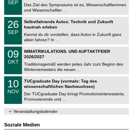
.
6
SEP
h
0
Das Ziel des Symposiums ist es, Wissenschaftlerinnen
e
9
und Wissenschaftler …
m
.
n
2
T
i
2
26
Selbstfahrende Autos: Technik und Zukunft
0
U
t
6
2
hautnah erleben
C
z
.
6
SEP
h
0
Kannst du dir vorstellen, dass Autos in Zukunft ganz
e
9
allein fahren? In …
m
.
n
2
T
i
0
09
IMMATRIKULATIONS- UND AUFTAKTFEIER
0
U
t
9
2
2026/2027
C
z
.
6
OKT
h
1
Traditionsgemäß werden jedes Jahr zum Beginn des
e
0
Wintersemesters die neuen …
m
.
n
2
Z
i
1
10
TUCgraduate Day (vormals: Tag des
0
e
t
0
2
wissenschaftlichen Nachwuchses)
n
z
.
6
NOV
t
1
Der TUCgraduate Day bringt Promotionsinteressierte,
r
1
Promovierende und …
u
.
m
2
f
0
Veranstaltungskalender
ü
2
r
6
d
Soziale Medien
e
n