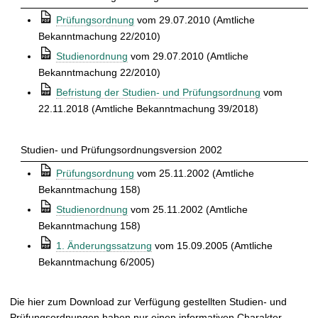
t
⒫
Prüfungsordnung
vom 29.07.2010 (Amtliche
Bekanntmachung 22/2010)
⒫
Studienordnung
vom 29.07.2010 (Amtliche
Bekanntmachung 22/2010)
⒫
Befristung der Studien- und Prüfungsordnung
vom
22.11.2018 (Amtliche Bekanntmachung 39/2018)
Studien- und Prüfungsordnungsversion 2002
⒫
Prüfungsordnung
vom 25.11.2002 (Amtliche
Bekanntmachung 158)
⒫
Studienordnung
vom 25.11.2002 (Amtliche
Bekanntmachung 158)
⒫
1. Änderungssatzung
vom 15.09.2005 (Amtliche
Bekanntmachung 6/2005)
Die hier zum Download zur Verfügung gestellten Studien- und
Prüfungsordnungen haben nur einen informativen Charakter.