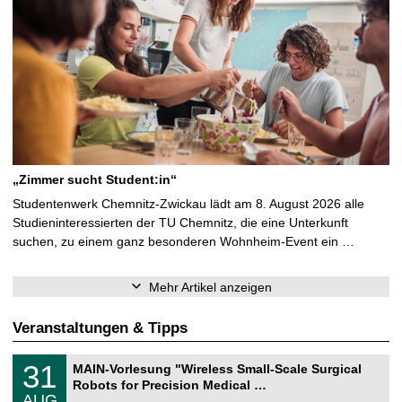
„Zimmer sucht Student:in“
Studentenwerk Chemnitz-Zwickau lädt am 8. August 2026 alle
Studieninteressierten der TU Chemnitz, die eine Unterkunft
suchen, zu einem ganz besonderen Wohnheim-Event ein …
Mehr Artikel anzeigen
Veranstaltungen & Tipps
T
3
31
MAIN-Vorlesung "Wireless Small-Scale Surgical
U
1
Robots for Precision Medical …
C
.
AUG
h