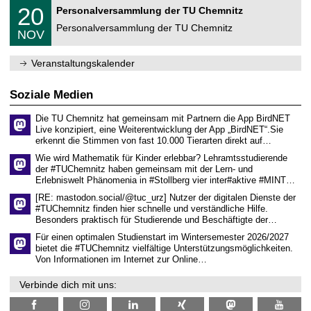
2
T
f
2
20
Personalversammlung der TU Chemnitz
0
U
ü
0
2
C
r
Personalversammlung der TU Chemnitz
.
6
NOV
h
d
1
e
e
1
m
n
.
Veranstaltungskalender
n
w
2
i
i
0
t
s
2
Soziale Medien
z
s
6
e
Die TU Chemnitz hat gemeinsam mit Partnern die App BirdNET
n
Live konzipiert, eine Weiterentwicklung der App „BirdNET“.Sie
s
erkennt die Stimmen von fast 10.000 Tierarten direkt auf…
c
h
Wie wird Mathematik für Kinder erlebbar? Lehramtsstudierende
a
der #TUChemnitz haben gemeinsam mit der Lern- und
f
Erlebniswelt Phänomenia in #Stollberg vier inter#aktive #MINT…
t
l
[RE: mastodon.social/@tuc_urz] Nutzer der digitalen Dienste der
i
#TUChemnitz finden hier schnelle und verständliche Hilfe.
c
Besonders praktisch für Studierende und Beschäftigte der…
h
e
Für einen optimalen Studienstart im Wintersemester 2026/2027
n
bietet die #TUChemnitz vielfältige Unterstützungsmöglichkeiten.
N
Von Informationen im Internet zur Online…
a
c
Verbinde dich mit uns:
h
w
u