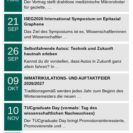
0
Der Vortrag stellt drahtlose medizinische Mikroroboter
e
8
für gezielte, …
m
.
n
2
T
i
2
21
ISEG2026 International Symposium on Epitaxial
0
U
t
1
2
Graphene
C
z
.
6
SEP
h
0
Das Ziel des Symposiums ist es, Wissenschaftlerinnen
e
9
und Wissenschaftler …
m
.
n
2
T
i
2
26
Selbstfahrende Autos: Technik und Zukunft
0
U
t
6
2
hautnah erleben
C
z
.
6
SEP
h
0
Kannst du dir vorstellen, dass Autos in Zukunft ganz
e
9
allein fahren? In …
m
.
n
2
T
i
0
09
IMMATRIKULATIONS- UND AUFTAKTFEIER
0
U
t
9
2
2026/2027
C
z
.
6
OKT
h
1
Traditionsgemäß werden jedes Jahr zum Beginn des
e
0
Wintersemesters die neuen …
m
.
n
2
Z
i
1
10
TUCgraduate Day (vormals: Tag des
0
e
t
0
2
wissenschaftlichen Nachwuchses)
n
z
.
6
NOV
t
1
Der TUCgraduate Day bringt Promotionsinteressierte,
r
1
Promovierende und …
u
.
m