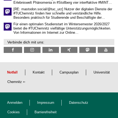
f
Erlebniswelt Phänomenia in #Stollberg vier inter#aktive #MINT…
t
l
[RE: mastodon.social/@tuc_urz] Nutzer der digitalen Dienste der
i
#TUChemnitz finden hier schnelle und verständliche Hilfe.
c
Besonders praktisch für Studierende und Beschäftigte der…
h
e
Für einen optimalen Studienstart im Wintersemester 2026/2027
n
bietet die #TUChemnitz vielfältige Unterstützungsmöglichkeiten.
N
Von Informationen im Internet zur Online…
a
c
Verbinde dich mit uns:
h
w
u
c
h
s
Notfall
Kontakt
Campusplan
Universität
Chemnitz
Anmelden
Impressum
Datenschutz
Cookies
Barrierefreiheit