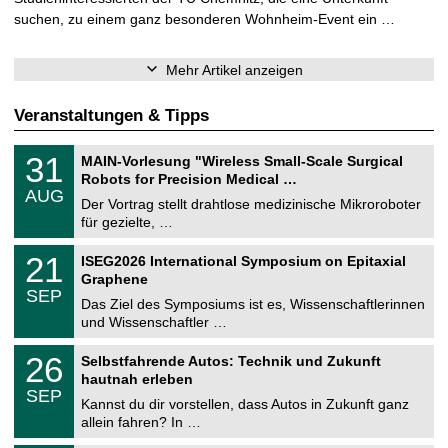
suchen, zu einem ganz besonderen Wohnheim-Event ein …
Mehr Artikel anzeigen
Veranstaltungen & Tipps
T
3
31
MAIN-Vorlesung "Wireless Small-Scale Surgical
U
1
Robots for Precision Medical …
C
.
AUG
h
0
Der Vortrag stellt drahtlose medizinische Mikroroboter
e
8
für gezielte, …
m
.
n
2
T
i
2
21
ISEG2026 International Symposium on Epitaxial
0
U
t
1
2
Graphene
C
z
.
6
SEP
h
0
Das Ziel des Symposiums ist es, Wissenschaftlerinnen
e
9
und Wissenschaftler …
m
.
n
2
T
i
2
26
Selbstfahrende Autos: Technik und Zukunft
0
U
t
6
2
hautnah erleben
C
z
.
6
SEP
h
0
Kannst du dir vorstellen, dass Autos in Zukunft ganz
e
9
allein fahren? In …
m
.
n