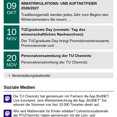
2
T
i
0
09
IMMATRIKULATIONS- UND AUFTAKTFEIER
0
U
t
9
2
2026/2027
C
z
.
6
OKT
h
1
Traditionsgemäß werden jedes Jahr zum Beginn des
e
0
Wintersemesters die neuen …
m
.
n
2
Z
i
1
10
TUCgraduate Day (vormals: Tag des
0
e
t
0
2
wissenschaftlichen Nachwuchses)
n
z
.
6
NOV
t
1
Der TUCgraduate Day bringt Promotionsinteressierte,
r
1
Promovierende und …
u
.
m
2
T
f
2
20
Personalversammlung der TU Chemnitz
0
U
ü
0
2
C
r
Personalversammlung der TU Chemnitz
.
6
NOV
h
d
1
e
e
1
m
n
.
Veranstaltungskalender
n
w
2
i
i
0
t
s
2
Soziale Medien
z
s
6
e
Die TU Chemnitz hat gemeinsam mit Partnern die App BirdNET
n
Live konzipiert, eine Weiterentwicklung der App „BirdNET“.Sie
s
erkennt die Stimmen von fast 10.000 Tierarten direkt auf…
c
h
Wie wird Mathematik für Kinder erlebbar? Lehramtsstudierende
a
der #TUChemnitz haben gemeinsam mit der Lern- und