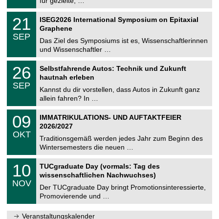
für gezielte, …
m
.
n
2
T
i
2
21
ISEG2026 International Symposium on Epitaxial
0
U
t
1
2
Graphene
C
z
.
6
SEP
h
0
Das Ziel des Symposiums ist es, Wissenschaftlerinnen
e
9
und Wissenschaftler …
m
.
n
2
T
i
2
26
Selbstfahrende Autos: Technik und Zukunft
0
U
t
6
2
hautnah erleben
C
z
.
6
SEP
h
0
Kannst du dir vorstellen, dass Autos in Zukunft ganz
e
9
allein fahren? In …
m
.
n
2
T
i
0
09
IMMATRIKULATIONS- UND AUFTAKTFEIER
0
U
t
9
2
2026/2027
C
z
.
6
OKT
h
1
Traditionsgemäß werden jedes Jahr zum Beginn des
e
0
Wintersemesters die neuen …
m
.
n
2
Z
i
1
10
TUCgraduate Day (vormals: Tag des
0
e
t
0
2
wissenschaftlichen Nachwuchses)
n
z
.
6
NOV
t
1
Der TUCgraduate Day bringt Promotionsinteressierte,
r
1
Promovierende und …
u
.
m
2
f
0
Veranstaltungskalender