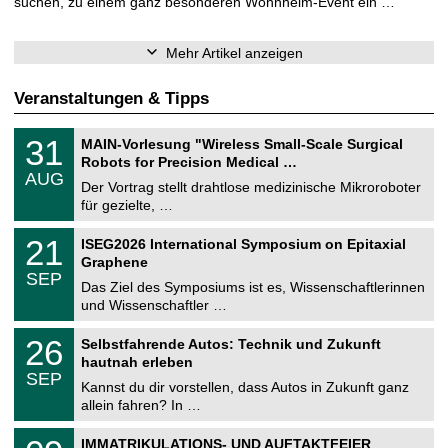
suchen, zu einem ganz besonderen Wohnheim-Event ein …
Mehr Artikel anzeigen
Veranstaltungen & Tipps
T
3
31
MAIN-Vorlesung "Wireless Small-Scale Surgical
U
1
Robots for Precision Medical …
C
.
AUG
h
0
Der Vortrag stellt drahtlose medizinische Mikroroboter
e
8
für gezielte, …
m
.
n
2
T
i
2
21
ISEG2026 International Symposium on Epitaxial
0
U
t
1
2
Graphene
C
z
.
6
SEP
h
0
Das Ziel des Symposiums ist es, Wissenschaftlerinnen
e
9
und Wissenschaftler …
m
.
n
2
T
i
2
26
Selbstfahrende Autos: Technik und Zukunft
0
U
t
6
2
hautnah erleben
C
z
.
6
SEP
h
0
Kannst du dir vorstellen, dass Autos in Zukunft ganz
e
9
allein fahren? In …
m
.
n
2
T
i
0
IMMATRIKULATIONS- UND AUFTAKTFEIER
0