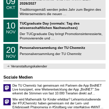
09
U
t
9
2
2026/2027
C
z
.
6
OKT
h
1
Traditionsgemäß werden jedes Jahr zum Beginn des
e
0
Wintersemesters die neuen …
m
.
n
2
Z
i
1
10
TUCgraduate Day (vormals: Tag des
0
e
t
0
2
wissenschaftlichen Nachwuchses)
n
z
.
6
NOV
t
1
Der TUCgraduate Day bringt Promotionsinteressierte,
r
1
Promovierende und …
u
.
m
2
T
f
2
20
Personalversammlung der TU Chemnitz
0
U
ü
0
2
C
r
Personalversammlung der TU Chemnitz
.
6
NOV
h
d
1
e
e
1
m
n
.
Veranstaltungskalender
n
w
2
i
i
0
t
s
2
Soziale Medien
z
s
6
e
Die TU Chemnitz hat gemeinsam mit Partnern die App BirdNET
n
Live konzipiert, eine Weiterentwicklung der App „BirdNET“.Sie
s
erkennt die Stimmen von fast 10.000 Tierarten direkt auf…
c
h
Wie wird Mathematik für Kinder erlebbar? Lehramtsstudierende
a
der #TUChemnitz haben gemeinsam mit der Lern- und
f
Erlebniswelt Phänomenia in #Stollberg vier inter#aktive #MINT…
t