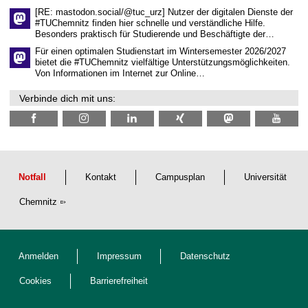
l
[RE: mastodon.social/@tuc_urz] Nutzer der digitalen Dienste der
i
#TUChemnitz finden hier schnelle und verständliche Hilfe.
c
Besonders praktisch für Studierende und Beschäftigte der…
h
e
Für einen optimalen Studienstart im Wintersemester 2026/2027
n
bietet die #TUChemnitz vielfältige Unterstützungsmöglichkeiten.
N
Von Informationen im Internet zur Online…
a
c
Verbinde dich mit uns:
h
w
u
c
h
s
Notfall
Kontakt
Campusplan
Universität
Chemnitz
Anmelden
Impressum
Datenschutz
Cookies
Barrierefreiheit