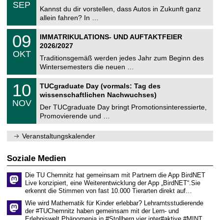
z
.
6
SEP
h
0
Kannst du dir vorstellen, dass Autos in Zukunft ganz
e
9
allein fahren? In …
m
.
n
2
T
i
0
09
IMMATRIKULATIONS- UND AUFTAKTFEIER
0
U
t
9
2
2026/2027
C
z
.
6
OKT
h
1
Traditionsgemäß werden jedes Jahr zum Beginn des
e
0
Wintersemesters die neuen …
m
.
n
2
Z
i
1
10
TUCgraduate Day (vormals: Tag des
0
e
t
0
2
wissenschaftlichen Nachwuchses)
n
z
.
6
NOV
t
1
Der TUCgraduate Day bringt Promotionsinteressierte,
r
1
Promovierende und …
u
.
m
2
f
0
Veranstaltungskalender
ü
2
r
6
d
Soziale Medien
e
n
Die TU Chemnitz hat gemeinsam mit Partnern die App BirdNET
w
Live konzipiert, eine Weiterentwicklung der App „BirdNET“.Sie
i
erkennt die Stimmen von fast 10.000 Tierarten direkt auf…
s
s
Wie wird Mathematik für Kinder erlebbar? Lehramtsstudierende
e
der #TUChemnitz haben gemeinsam mit der Lern- und
n
Erlebniswelt Phänomenia in #Stollberg vier inter#aktive #MINT…