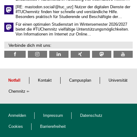
s
c
[RE: mastodon.social/@tuc_urz] Nutzer der digitalen Dienste der
h
#TUChemnitz finden hier schnelle und verständliche Hilfe.
a
Besonders praktisch für Studierende und Beschäftigte der…
f
t
Für einen optimalen Studienstart im Wintersemester 2026/2027
l
bietet die #TUChemnitz vielfältige Unterstützungsmöglichkeiten.
i
Von Informationen im Internet zur Online…
c
h
Verbinde dich mit uns:
e
n
N
a
c
h
w
u
Notfall
Kontakt
Campusplan
Universität
c
h
Chemnitz
s
Anmelden
Impressum
Datenschutz
Cookies
Barrierefreiheit