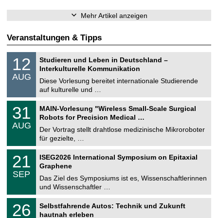
Mehr Artikel anzeigen
Veranstaltungen & Tipps
S
1
12
Studieren und Leben in Deutschland –
o
2
Interkulturelle Kommunikation
n
.
AUG
s
0
Diese Vorlesung bereitet internationale Studierende
t
8
auf kulturelle und …
i
.
g
2
T
e
3
31
MAIN-Vorlesung "Wireless Small-Scale Surgical
0
U
1
2
Robots for Precision Medical …
C
.
6
AUG
h
0
Der Vortrag stellt drahtlose medizinische Mikroroboter
e
8
für gezielte, …
m
.
n
2
T
i
2
21
ISEG2026 International Symposium on Epitaxial
0
U
t
1
2
Graphene
C
z
.
6
SEP
h
0
Das Ziel des Symposiums ist es, Wissenschaftlerinnen
e
9
und Wissenschaftler …
m
.
n
2
T
i
2
26
Selbstfahrende Autos: Technik und Zukunft
0
U
t
6
2
hautnah erleben
C