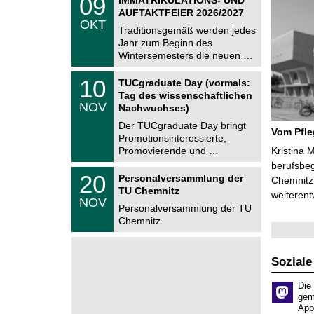
09
U
9
AUFTAKTFEIER 2026/2027
C
.
OKT
h
1
Traditionsgemäß werden jedes
e
0
Jahr zum Beginn des
m
.
Wintersemesters die neuen …
n
2
i
0
Z
t
1
10
2
TUCgraduate Day (vormals:
e
z
0
6
Tag des wissenschaftlichen
n
.
NOV
t
Nachwuchses)
1
r
1
Der TUCgraduate Day bringt
u
Vom Pfl
.
Promotionsinteressierte,
m
2
f
Promovierende und …
Kristina 
0
ü
2
berufsbe
r
T
6
2
20
Personalversammlung der
Chemnitz 
d
U
0
TU Chemnitz
e
C
weiterent
.
NOV
n
h
1
Personalversammlung der TU
w
e
1
Chemnitz
i
m
.
s
n
2
s
i
0
e
t
2
Soziale
n
z
6
s
c
Die
h
gem
a
App