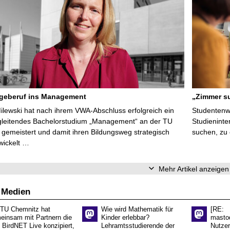
egeberuf ins Management
„Zimmer su
Milewski hat nach ihrem VWA-Abschluss erfolgreich ein
Studentenwe
gleitendes Bachelorstudium „Management“ an der TU
Studieninte
gemeistert und damit ihren Bildungsweg strategisch
suchen, zu
wickelt …
Mehr Artikel anzeigen
 Medien
 TU Chemnitz hat
Wie wird Mathematik für
[RE:
einsam mit Partnern die
Kinder erlebbar?
masto
 BirdNET Live konzipiert,
Lehramtsstudierende der
Nutzer