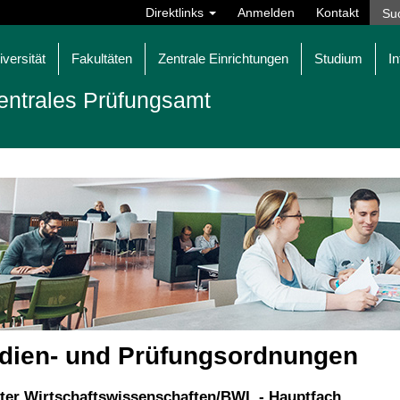
Direktlinks
Anmelden
Kontakt
iversität
Fakultäten
Zentrale Einrichtungen
Studium
In
entrales Prüfungsamt
dien- und Prüfungsordnungen
ter Wirtschaftswissenschaften/BWL - Hauptfach