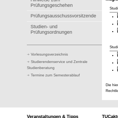
t
Prüfungsgeschehen
Stud
Prüfungsausschussvorsitzende
Studien- und
Prüfungsordnungen
Stud
Vorlesungsverzeichnis
Studierendenservice und Zentrale
Studienberatung
Termine zum Semesterablauf
Die hie
Rechtli
Veranstaltungen & Tipps
TUCaktu