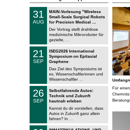
T
3
31
MAIN-Vorlesung "Wireless
U
1
Small-Scale Surgical Robots
C
.
AUG
h
for Precision Medical …
0
e
8
Der Vortrag stellt drahtlose
m
.
medizinische Mikroroboter für
n
2
i
gezielte, …
0
t
2
z
T
6
2
21
ISEG2026 International
U
1
Symposium on Epitaxial
C
.
SEP
h
Graphene
0
e
9
Das Ziel des Symposiums ist
m
.
es, Wissenschaftlerinnen und
n
2
i
Wissenschaftler …
Umfangre
0
t
2
z
T
Für einen
6
2
26
Selbstfahrende Autos:
U
6
Chemnitz 
Technik und Zukunft
C
.
SEP
Beratung
h
hautnah erleben
0
e
9
Kannst du dir vorstellen, dass
m
.
Autos in Zukunft ganz allein
n
2
i
fahren? In …
0
t
2
z
T
6
0
IMMATRIKULATIONS- UND