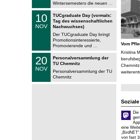
.
Wintersemesters die neuen …
n
2
i
0
Z
t
1
10
2
TUCgraduate Day (vormals:
e
z
0
6
Tag des wissenschaftlichen
n
.
NOV
t
Nachwuchses)
1
r
1
Der TUCgraduate Day bringt
u
.
Promotionsinteressierte,
m
2
Vom Pfl
f
Promovierende und …
0
ü
2
Kristina 
r
T
6
2
20
Personalversammlung der
berufsbe
d
U
0
TU Chemnitz
e
C
Chemnitz 
.
NOV
n
h
1
Personalversammlung der TU
weiterent
w
e
1
Chemnitz
i
m
.
s
n
2
s
i
0
e
t
2
n
z
6
s
Soziale
c
h
Die
a
gem
f
App
t
eine Weit
l
„BirdNET“
i
von fast 1
c