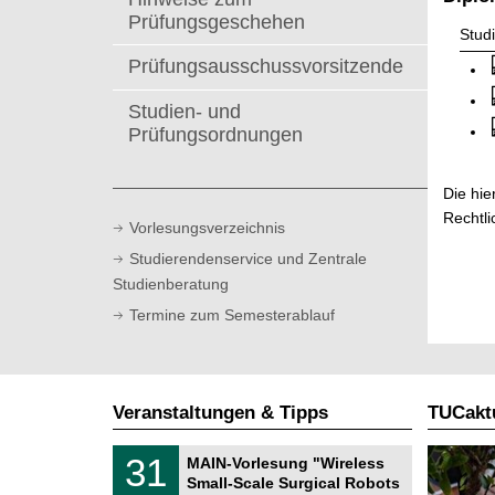
t
Prüfungsgeschehen
Stud
Prüfungsausschussvorsitzende
Studien- und
Prüfungsordnungen
Die hie
Rechtli
Vorlesungsverzeichnis
Studierendenservice und Zentrale
Studienberatung
Termine zum Semesterablauf
Veranstaltungen & Tipps
TUCaktu
T
3
31
MAIN-Vorlesung "Wireless
U
1
Small-Scale Surgical Robots
C
.