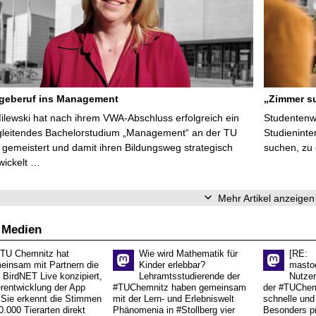
egeberuf ins Management
„Zimmer su
Milewski hat nach ihrem VWA-Abschluss erfolgreich ein
Studentenwe
gleitendes Bachelorstudium „Management“ an der TU
Studieninte
gemeistert und damit ihren Bildungsweg strategisch
suchen, zu
wickelt …
Mehr Artikel anzeigen
 Medien
 TU Chemnitz hat
Wie wird Mathematik für
[RE:
einsam mit Partnern die
Kinder erlebbar?
masto
 BirdNET Live konzipiert,
Lehramtsstudierende der
Nutzer
erentwicklung der App
#TUChemnitz haben gemeinsam
der #TUChemn
.Sie erkennt die Stimmen
mit der Lern- und Erlebniswelt
schnelle und 
0.000 Tierarten direkt
Phänomenia in #Stollberg vier
Besonders pr