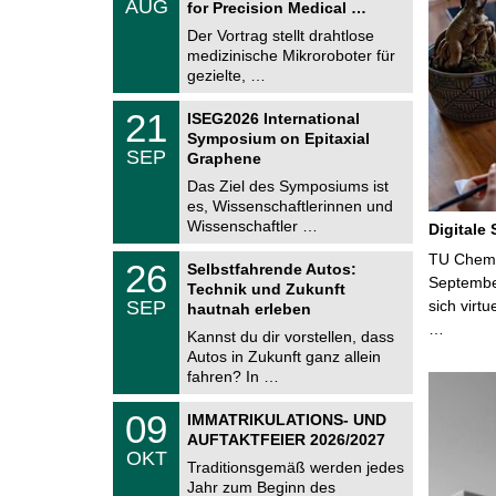
AUG
h
for Precision Medical …
0
e
8
Der Vortrag stellt drahtlose
m
.
medizinische Mikroroboter für
n
2
i
gezielte, …
0
t
2
z
T
6
2
21
ISEG2026 International
U
1
Symposium on Epitaxial
C
.
SEP
h
Graphene
0
e
9
Das Ziel des Symposiums ist
m
.
es, Wissenschaftlerinnen und
n
2
i
Wissenschaftler …
Digitale
0
t
2
z
T
TU Chemni
6
2
26
Selbstfahrende Autos:
U
6
Septembe
Technik und Zukunft
C
.
SEP
sich virt
h
hautnah erleben
0
e
…
9
Kannst du dir vorstellen, dass
m
.
Autos in Zukunft ganz allein
n
2
i
fahren? In …
0
t
2
z
T
6
0
09
IMMATRIKULATIONS- UND
U
9
AUFTAKTFEIER 2026/2027
C
.
OKT
h
1
Traditionsgemäß werden jedes
e
0
Jahr zum Beginn des
m