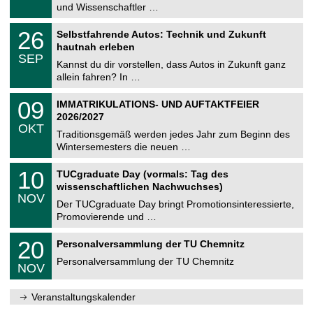
9
und Wissenschaftler …
m
.
n
2
T
i
2
26
Selbstfahrende Autos: Technik und Zukunft
0
U
t
6
2
hautnah erleben
C
z
.
6
SEP
h
0
Kannst du dir vorstellen, dass Autos in Zukunft ganz
e
9
allein fahren? In …
m
.
n
2
T
i
0
09
IMMATRIKULATIONS- UND AUFTAKTFEIER
0
U
t
9
2
2026/2027
C
z
.
6
OKT
h
1
Traditionsgemäß werden jedes Jahr zum Beginn des
e
0
Wintersemesters die neuen …
m
.
n
2
Z
i
1
10
TUCgraduate Day (vormals: Tag des
0
e
t
0
2
wissenschaftlichen Nachwuchses)
n
z
.
6
NOV
t
1
Der TUCgraduate Day bringt Promotionsinteressierte,
r
1
Promovierende und …
u
.
m
2
T
f
2
20
Personalversammlung der TU Chemnitz
0
U
ü
0
2
C
r
Personalversammlung der TU Chemnitz
.
6
NOV
h
d
1
e
e
1
m
n
.
Veranstaltungskalender
n
w
2
i