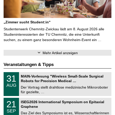
„Zimmer sucht Student:in“
Studentenwerk Chemnitz-Zwickau lädt am 8. August 2026 alle
Studieninteressierten der TU Chemnitz, die eine Unterkunft
suchen, zu einem ganz besonderen Wohnheim-Event ein …
Mehr Artikel anzeigen
Veranstaltungen & Tipps
T
3
31
MAIN-Vorlesung "Wireless Small-Scale Surgical
U
1
Robots for Precision Medical …
C
.
AUG
h
0
Der Vortrag stellt drahtlose medizinische Mikroroboter
e
8
für gezielte, …
m
.
n
2
T
i
2
21
ISEG2026 International Symposium on Epitaxial
0
U
t
1
2
Graphene
C
z
.
6
SEP
h
0
Das Ziel des Symposiums ist es, Wissenschaftlerinnen
e