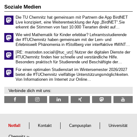
i
0
t
s
2
Soziale Medien
z
s
6
e
Die TU Chemnitz hat gemeinsam mit Partnern die App BirdNET
n
Live konzipiert, eine Weiterentwicklung der App „BirdNET“.Sie
s
erkennt die Stimmen von fast 10.000 Tierarten direkt auf…
c
h
Wie wird Mathematik für Kinder erlebbar? Lehramtsstudierende
a
der #TUChemnitz haben gemeinsam mit der Lern- und
f
Erlebniswelt Phänomenia in #Stollberg vier inter#aktive #MINT…
t
l
[RE: mastodon.social/@tuc_urz] Nutzer der digitalen Dienste der
i
#TUChemnitz finden hier schnelle und verständliche Hilfe.
c
Besonders praktisch für Studierende und Beschäftigte der…
h
e
Für einen optimalen Studienstart im Wintersemester 2026/2027
n
bietet die #TUChemnitz vielfältige Unterstützungsmöglichkeiten.
N
Von Informationen im Internet zur Online…
a
c
Verbinde dich mit uns:
h
w
u
c
h
s
Notfall
Kontakt
Campusplan
Universität
Chemnitz