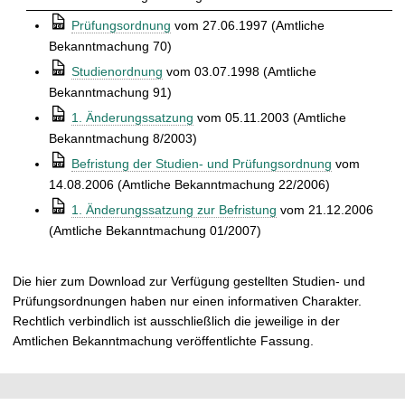
t
⒫
Prüfungsordnung
vom 27.06.1997 (Amtliche
Bekanntmachung 70)
⒫
Studienordnung
vom 03.07.1998 (Amtliche
Bekanntmachung 91)
⒫
1. Änderungssatzung
vom 05.11.2003 (Amtliche
Bekanntmachung 8/2003)
⒫
Befristung der Studien- und Prüfungsordnung
vom
14.08.2006 (Amtliche Bekanntmachung 22/2006)
⒫
1. Änderungssatzung zur Befristung
vom 21.12.2006
(Amtliche Bekanntmachung 01/2007)
Die hier zum Download zur Verfügung gestellten Studien- und
Prüfungsordnungen haben nur einen informativen Charakter.
Rechtlich verbindlich ist ausschließlich die jeweilige in der
Amtlichen Bekanntmachung veröffentlichte Fassung.