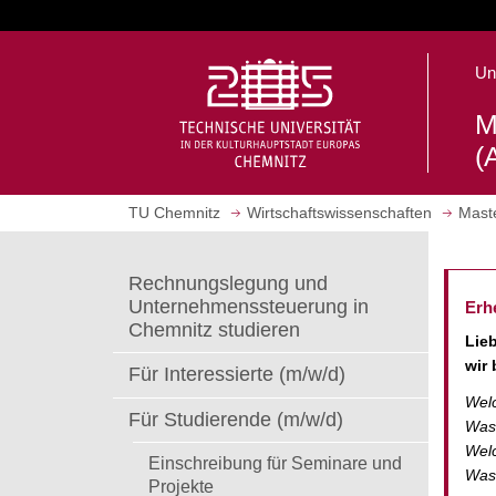
S
p
r
S
Un
i
t
n
a
M
g
r
(
e
t
z
s
u
TU Chemnitz
Wirtschaftswissenschaften
Mast
e
m
i
H
t
Rechnungslegung und
a
e
Unternehmenssteuerung in
Erh
u
a
Chemnitz studieren
p
u
Lie
t
f
wir 
Für Interessierte (m/w/d)
i
r
Welc
n
u
Für Studierende (m/w/d)
Was 
h
f
Welc
a
e
Einschreibung für Seminare und
Was 
l
n
Projekte