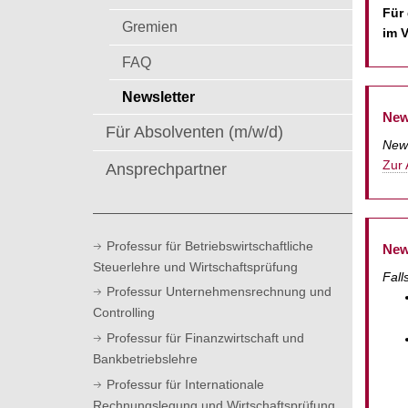
t
Für
Gremien
im 
FAQ
Newsletter
New
Für Absolventen (m/w/d)
New
Zur
Ansprechpartner
Professur für Betriebswirtschaftliche
New
Steuerlehre und Wirtschaftsprüfung
Fall
Professur Unternehmensrechnung und
Controlling
Professur für Finanzwirtschaft und
Bankbetriebslehre
Professur für Internationale
Rechnungslegung und Wirtschaftsprüfung