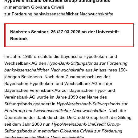
HypoVereinsbank-UniCredit Group-Stiftungsfonds
t
in memoriam Giovanna Crivelli
zur Förderung bankwissenschaftlicher Nachwuchskräfte
Nächstes Seminar: 26./27.03.2026 an der Universität
Rostock
Im Jahre 1985 errichtete die Bayerische Hypotheken- und
Wechselbank AG den
Hypo-Bank-Stiftungsfonds zur Förderung
bankwissenschaftlicher Nachwuchskräfte
aus Anlass ihres 150-
jährigen Bestehens. Nach dem Zusammenschluss der
Bayerischen Hypotheken- und Wechselbank AG mit der
Bayerischen Vereinsbank AG zur Bayerischen Hypo- und
Vereinsbank AG wurde im Jahre 1999 der Name des
Stiftungsfonds geändert in
HypoVereinsbank-Stiftungsfonds zur
Förderung bankwissenschaftlicher Nachwuchskräfte
. Nach der
Übernahme der Bank durch die UniCredit Group heißt die Stifung
seit dem Jahr 2008 nun
HypoVereinsbank-UniCredit Group-
Stiftungsfonds in memoriam Giovanna Crivelli zur Förderung
bankwissenschaftlicher Nachwuchskräfte
.