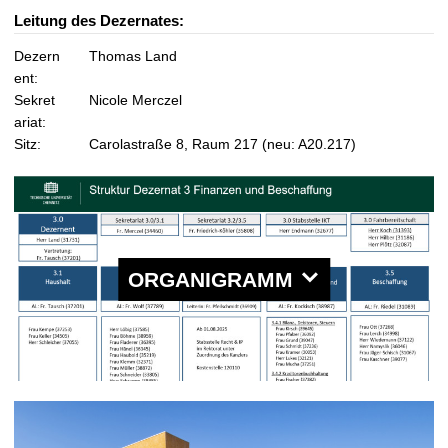
t
Leitung des Dezernates:
Dezern
Thomas Land
ent:
Sekret
Nicole Merczel
ariat:
Sitz:
Carolastraße 8, Raum 217 (neu: A20.217)
ORGANIGRAMM