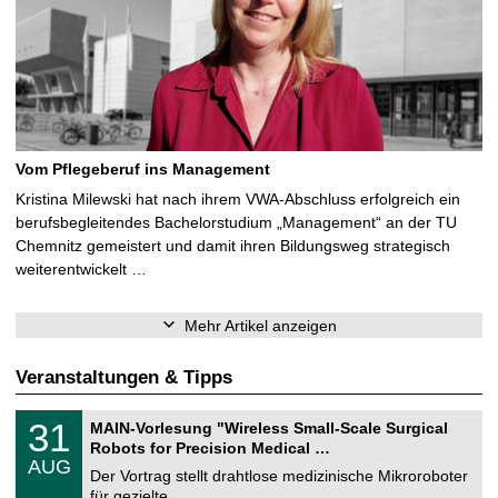
Vom Pflegeberuf ins Management
Kristina Milewski hat nach ihrem VWA-Abschluss erfolgreich ein
berufsbegleitendes Bachelorstudium „Management“ an der TU
Chemnitz gemeistert und damit ihren Bildungsweg strategisch
weiterentwickelt …
Mehr Artikel anzeigen
Veranstaltungen & Tipps
T
3
31
MAIN-Vorlesung "Wireless Small-Scale Surgical
U
1
Robots for Precision Medical …
C
.
AUG
h
0
Der Vortrag stellt drahtlose medizinische Mikroroboter
e
8
für gezielte, …