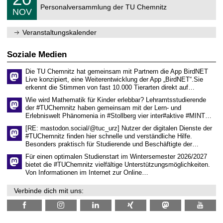
0
2
C
r
Personalversammlung der TU Chemnitz
.
6
NOV
h
d
1
e
e
1
m
n
.
Veranstaltungskalender
n
w
2
i
i
0
t
s
2
Soziale Medien
z
s
6
e
Die TU Chemnitz hat gemeinsam mit Partnern die App BirdNET
n
Live konzipiert, eine Weiterentwicklung der App „BirdNET“.Sie
s
erkennt die Stimmen von fast 10.000 Tierarten direkt auf…
c
h
Wie wird Mathematik für Kinder erlebbar? Lehramtsstudierende
a
der #TUChemnitz haben gemeinsam mit der Lern- und
f
Erlebniswelt Phänomenia in #Stollberg vier inter#aktive #MINT…
t
l
[RE: mastodon.social/@tuc_urz] Nutzer der digitalen Dienste der
i
#TUChemnitz finden hier schnelle und verständliche Hilfe.
c
Besonders praktisch für Studierende und Beschäftigte der…
h
e
Für einen optimalen Studienstart im Wintersemester 2026/2027
n
bietet die #TUChemnitz vielfältige Unterstützungsmöglichkeiten.
N
Von Informationen im Internet zur Online…
a
c
Verbinde dich mit uns:
h
w
u
c