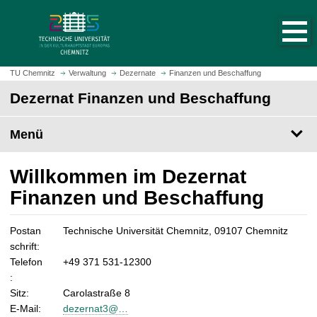
S
S
t
p
a
r
r
i
t
n
TU Chemnitz
Verwaltung
Dezernate
Finanzen und Beschaffung
s
g
Dezernat Finanzen und Beschaffung
e
e
i
z
t
Menü
u
e
m
a
H
Willkommen im Dezernat
u
a
Finanzen und Beschaffung
f
u
r
p
u
t
Postan
Technische Universität Chemnitz, 09107 Chemnitz
f
i
schrift:
e
n
Telefon
+49 371 531-12300
n
h
:
a
Sitz:
Carolastraße 8
l
E-Mail:
dezernat3@…