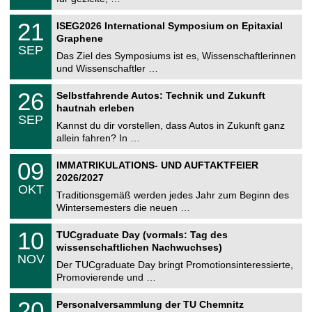
m
.
n
2
T
i
2
21
ISEG2026 International Symposium on Epitaxial
0
U
t
1
2
Graphene
C
z
.
6
SEP
h
0
Das Ziel des Symposiums ist es, Wissenschaftlerinnen
e
9
und Wissenschaftler …
m
.
n
2
T
i
2
26
Selbstfahrende Autos: Technik und Zukunft
0
U
t
6
2
hautnah erleben
C
z
.
6
SEP
h
0
Kannst du dir vorstellen, dass Autos in Zukunft ganz
e
9
allein fahren? In …
m
.
n
2
T
i
0
09
IMMATRIKULATIONS- UND AUFTAKTFEIER
0
U
t
9
2
2026/2027
C
z
.
6
OKT
h
1
Traditionsgemäß werden jedes Jahr zum Beginn des
e
0
Wintersemesters die neuen …
m
.
n
2
Z
i
1
10
TUCgraduate Day (vormals: Tag des
0
e
t
0
2
wissenschaftlichen Nachwuchses)
n
z
.
6
NOV
t
1
Der TUCgraduate Day bringt Promotionsinteressierte,
r
1
Promovierende und …
u
.
m
2
T
f
2
20
Personalversammlung der TU Chemnitz
0
U
ü