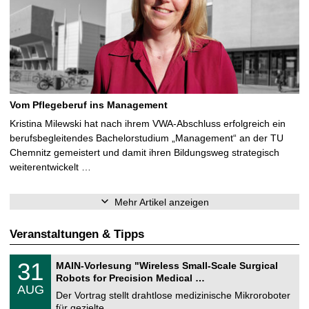
Vom Pflegeberuf ins Management
Kristina Milewski hat nach ihrem VWA-Abschluss erfolgreich ein
berufsbegleitendes Bachelorstudium „Management“ an der TU
Chemnitz gemeistert und damit ihren Bildungsweg strategisch
weiterentwickelt …
Mehr Artikel anzeigen
Veranstaltungen & Tipps
T
3
31
MAIN-Vorlesung "Wireless Small-Scale Surgical
U
1
Robots for Precision Medical …
C
.
AUG
h
0
Der Vortrag stellt drahtlose medizinische Mikroroboter
e
8
für gezielte, …