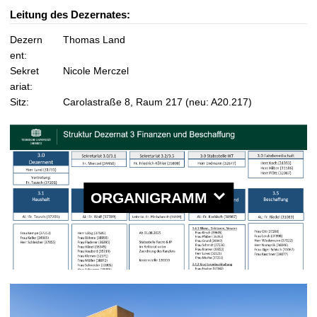
t
Leitung des Dezernates:
Dezern
Thomas Land
ent:
Sekret
Nicole Merczel
ariat:
Sitz:
Carolastraße 8, Raum 217 (neu: A20.217)
ORGANIGRAMM