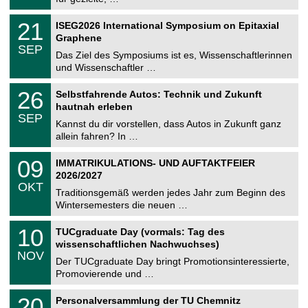
m
.
n
2
T
i
2
21
ISEG2026 International Symposium on Epitaxial
0
U
t
1
2
Graphene
C
z
.
6
SEP
h
0
Das Ziel des Symposiums ist es, Wissenschaftlerinnen
e
9
und Wissenschaftler …
m
.
n
2
T
i
2
26
Selbstfahrende Autos: Technik und Zukunft
0
U
t
6
2
hautnah erleben
C
z
.
6
SEP
h
0
Kannst du dir vorstellen, dass Autos in Zukunft ganz
e
9
allein fahren? In …
m
.
n
2
T
i
0
09
IMMATRIKULATIONS- UND AUFTAKTFEIER
0
U
t
9
2
2026/2027
C
z
.
6
OKT
h
1
Traditionsgemäß werden jedes Jahr zum Beginn des
e
0
Wintersemesters die neuen …
m
.
n
2
Z
i
1
10
TUCgraduate Day (vormals: Tag des
0
e
t
0
2
wissenschaftlichen Nachwuchses)
n
z
.
6
NOV
t
1
Der TUCgraduate Day bringt Promotionsinteressierte,
r
1
Promovierende und …
u
.
m
2
T
f
2
20
Personalversammlung der TU Chemnitz
0
U
ü