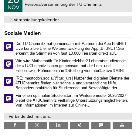
0
2
C
r
Personalversammlung der TU Chemnitz
.
6
NOV
h
d
1
e
e
1
m
n
.
Veranstaltungskalender
n
w
2
i
i
0
t
s
2
Soziale Medien
z
s
6
e
Die TU Chemnitz hat gemeinsam mit Partnern die App BirdNET
n
Live konzipiert, eine Weiterentwicklung der App „BirdNET“.Sie
s
erkennt die Stimmen von fast 10.000 Tierarten direkt auf…
c
h
Wie wird Mathematik für Kinder erlebbar? Lehramtsstudierende
a
der #TUChemnitz haben gemeinsam mit der Lern- und
f
Erlebniswelt Phänomenia in #Stollberg vier inter#aktive #MINT…
t
l
[RE: mastodon.social/@tuc_urz] Nutzer der digitalen Dienste der
i
#TUChemnitz finden hier schnelle und verständliche Hilfe.
c
Besonders praktisch für Studierende und Beschäftigte der…
h
e
Für einen optimalen Studienstart im Wintersemester 2026/2027
n
bietet die #TUChemnitz vielfältige Unterstützungsmöglichkeiten.
N
Von Informationen im Internet zur Online…
a
c
Verbinde dich mit uns:
h
w
u
c