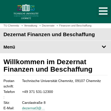
S
S
t
p
a
r
r
i
t
n
TU Chemnitz
Verwaltung
Dezernate
Finanzen und Beschaffung
s
g
Dezernat Finanzen und Beschaffung
e
e
i
z
t
Menü
u
e
m
a
H
Willkommen im Dezernat
u
a
Finanzen und Beschaffung
f
u
r
p
u
t
Postan
Technische Universität Chemnitz, 09107 Chemnitz
f
i
schrift:
e
n
Telefon
+49 371 531-12300
n
h
:
a
Sitz:
Carolastraße 8
l
E-Mail:
dezernat3@…