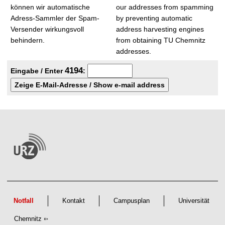
t
können wir automatische
our addresses from spamming
Adress-Sammler der Spam-
by preventing automatic
Versender wirkungsvoll
address harvesting engines
behindern.
from obtaining TU Chemnitz
addresses.
4
1
9
4
Eingabe / Enter
:
Notfall
Kontakt
Campusplan
Universität
Chemnitz