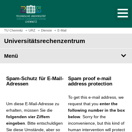
S
S
t
p
a
r
r
i
t
n
TU Chemnitz
URZ
Dienste
E-Mail
s
g
Universitäts­rechen­zentrum
e
e
i
z
t
Menü
u
e
m
a
H
u
a
Spam-Schutz für E-Mail-
Spam proof e-mail
f
u
Adressen
address protection
r
p
u
t
To get this e-mail address, we
f
i
Um diese E-Mail-Adresse zu
request that you
enter the
e
n
erhalten, müssen Sie die
following number in the box
n
h
folgenden vier Ziffern
below
. Sorry for the
a
eingeben
. Bitte entschuldigen
inconvenience, but this kind of
l
Sie diese Umstände, aber so
human intervention will protect