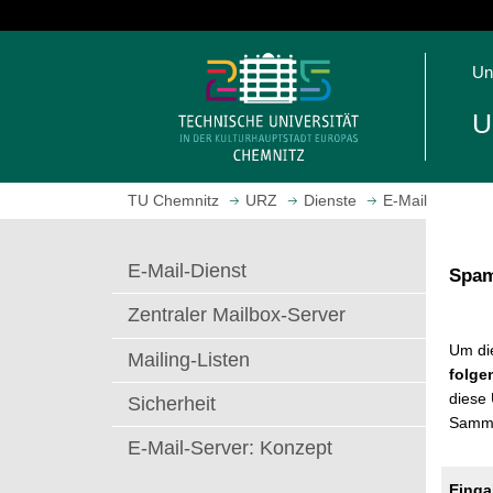
S
p
S
r
Un
t
i
a
n
U
r
g
t
e
s
z
TU Chemnitz
URZ
Dienste
E-Mail
e
u
i
m
t
H
E-Mail-Dienst
Spam
e
a
a
u
Zentraler Mailbox-Server
u
p
Um di
f
t
Mailing-Listen
folge
r
i
diese
Sicherheit
u
n
Samml
f
h
E-Mail-Server: Konzept
e
a
n
l
Einga