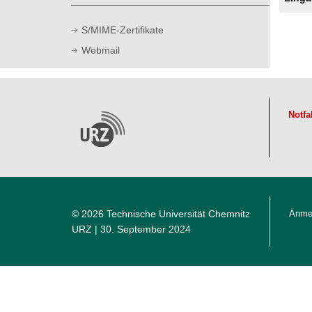
t
S/MIME-Zertifikate
Webmail
Notfa
© 2026 Technische Universität Chemnitz
Anme
URZ
| 30. September 2024