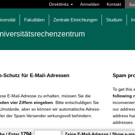
Direktlinks
Anmelden
Kontakt
iversität
Fakultäten
Zentrale Einrichtungen
Studium
In
niversitäts­rechen­zentrum
-Schutz für E-Mail-Adressen
Spam pro
To get this
ese E-Mail-Adresse zu erhalten, müssen Sie die
following 
nden vier Ziffern eingeben
. Bitte entschuldigen Sie
inconvenienc
 Umstände, aber so können wir automatische Adress-
our addres
er der Spam-Versender wirkungsvoll behindern.
address ha
addresses.
1
7
9
4
be / Enter
: