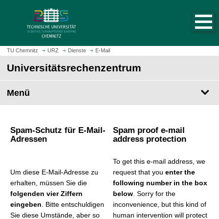
S
S
t
p
a
r
r
i
t
n
TU Chemnitz
URZ
Dienste
E-Mail
s
g
Universitäts­rechen­zentrum
e
e
i
z
t
Menü
u
e
m
a
H
u
a
Spam-Schutz für E-Mail-
Spam proof e-mail
f
u
Adressen
address protection
r
p
u
t
To get this e-mail address, we
f
i
Um diese E-Mail-Adresse zu
request that you
enter the
e
n
erhalten, müssen Sie die
following number in the box
n
h
folgenden vier Ziffern
below
. Sorry for the
a
eingeben
. Bitte entschuldigen
inconvenience, but this kind of
l
Sie diese Umstände, aber so
human intervention will protect