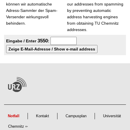
t
können wir automatische
our addresses from spamming
Adress-Sammler der Spam-
by preventing automatic
Versender wirkungsvoll
address harvesting engines
behindern.
from obtaining TU Chemnitz
addresses.
3
5
5
0
Eingabe / Enter
:
Notfall
Kontakt
Campusplan
Universität
Chemnitz