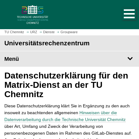
S
S
t
p
a
r
r
i
t
n
TU Chemnitz
URZ
Dienste
Groupware
s
g
Universitätsrechenzentrum
e
e
i
z
t
Menü
u
e
m
a
H
Datenschutzerklärung für den
u
a
Matrix-Dienst an der TU
f
u
Chemnitz
r
p
u
t
f
Diese Datenschutzerklärung klärt Sie in Ergänzung zu den auch
i
e
insoweit zu beachtenden allgemeinen
Hinweisen über die
n
n
Datenverarbeitung durch die Technische Universität Chemnitz
h
über Art, Umfang und Zweck der Verarbeitung von
a
personenbezogenen Daten im Rahmen des GitLab-Dienstes auf.
l