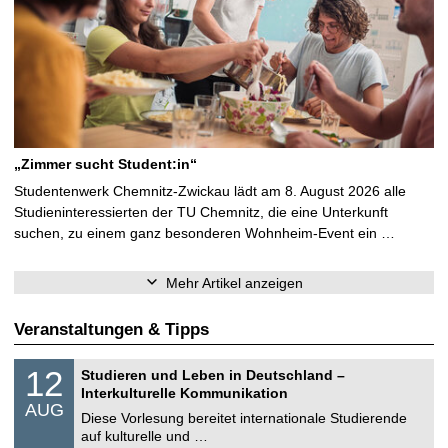
„Zimmer sucht Student:in“
Studentenwerk Chemnitz-Zwickau lädt am 8. August 2026 alle
Studieninteressierten der TU Chemnitz, die eine Unterkunft
suchen, zu einem ganz besonderen Wohnheim-Event ein …
Mehr Artikel anzeigen
Veranstaltungen & Tipps
S
1
12
Studieren und Leben in Deutschland –
o
2
Interkulturelle Kommunikation
n
.
AUG
s
0
Diese Vorlesung bereitet internationale Studierende
t
8
auf kulturelle und …
i
.