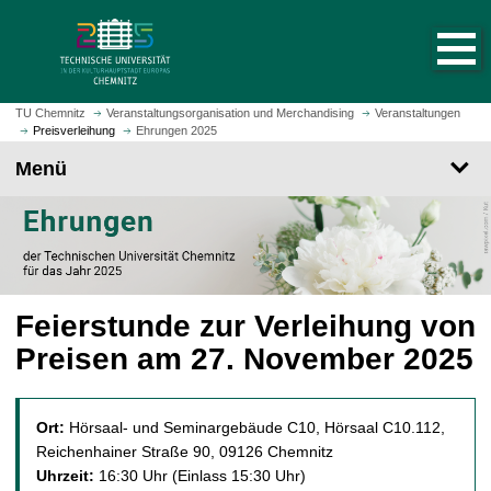
S
S
t
p
a
r
r
i
t
n
TU Chemnitz
Veranstaltungsorganisation und Merchandising
Veranstaltungen
s
Preisverleihung
Ehrungen 2025
g
e
e
Menü
i
z
t
u
e
m
a
H
u
a
f
u
Feierstunde zur Verleihung von
r
p
u
Preisen am 27. November 2025
t
f
i
e
n
n
h
Ort:
Hörsaal- und Seminargebäude C10, Hörsaal C10.112,
a
Reichenhainer Straße 90, 09126 Chemnitz
l
Uhrzeit:
16:30 Uhr (Einlass 15:30 Uhr)