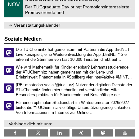
z
.
6
NOV
t
1
Der TUCgraduate Day bringt Promotionsinteressierte,
r
1
Promovierende und …
u
.
m
2
f
0
Veranstaltungskalender
ü
2
r
6
d
Soziale Medien
e
n
Die TU Chemnitz hat gemeinsam mit Partnern die App BirdNET
w
Live konzipiert, eine Weiterentwicklung der App „BirdNET“.Sie
i
erkennt die Stimmen von fast 10.000 Tierarten direkt auf…
s
s
Wie wird Mathematik für Kinder erlebbar? Lehramtsstudierende
e
der #TUChemnitz haben gemeinsam mit der Lern- und
n
Erlebniswelt Phänomenia in #Stollberg vier inter#aktive #MINT…
s
c
[RE: mastodon.social/@tuc_urz] Nutzer der digitalen Dienste der
h
#TUChemnitz finden hier schnelle und verständliche Hilfe.
a
Besonders praktisch für Studierende und Beschäftigte der…
f
t
Für einen optimalen Studienstart im Wintersemester 2026/2027
l
bietet die #TUChemnitz vielfältige Unterstützungsmöglichkeiten.
i
Von Informationen im Internet zur Online…
c
h
Verbinde dich mit uns:
e
n
N