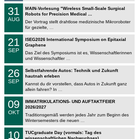
g
2
T
e
3
31
MAIN-Vorlesung "Wireless Small-Scale Surgical
0
U
1
2
Robots for Precision Medical …
C
.
6
AUG
h
0
Der Vortrag stellt drahtlose medizinische Mikroroboter
e
8
für gezielte, …
m
.
n
2
T
i
2
21
ISEG2026 International Symposium on Epitaxial
0
U
t
1
2
Graphene
C
z
.
6
SEP
h
0
Das Ziel des Symposiums ist es, Wissenschaftlerinnen
e
9
und Wissenschaftler …
m
.
n
2
T
i
2
26
Selbstfahrende Autos: Technik und Zukunft
0
U
t
6
2
hautnah erleben
C
z
.
6
SEP
h
0
Kannst du dir vorstellen, dass Autos in Zukunft ganz
e
9
allein fahren? In …
m
.
n
2
T
i
0
09
IMMATRIKULATIONS- UND AUFTAKTFEIER
0
U
t
9
2
2026/2027
C
z
.
6
OKT
h
1
Traditionsgemäß werden jedes Jahr zum Beginn des
e
0
Wintersemesters die neuen …
m
.
n
2
Z
i
1
10
TUCgraduate Day (vormals: Tag des
0
e
t
0
2
wissenschaftlichen Nachwuchses)
n