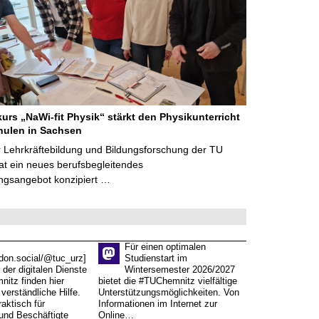
kurs „NaWi-fit Physik“ stärkt den Physikunterricht
hulen in Sachsen
 Lehrkräftebildung und Bildungsforschung der TU
t ein neues berufsbegleitendes
ngsangebot konzipiert …
Für einen optimalen
don.social/@tuc_urz]
Studienstart im
 der digitalen Dienste
Wintersemester 2026/2027
itz finden hier
bietet die #TUChemnitz vielfältige
verständliche Hilfe.
Unterstützungsmöglichkeiten. Von
aktisch für
Informationen im Internet zur
und Beschäftigte
Online…