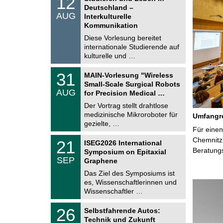
12
o
2
Deutschland –
n
.
AUG
s
Interkulturelle
0
t
Kommunikation
8
i
.
Diese Vorlesung bereitet
g
2
e
internationale Studierende auf
0
kulturelle und …
2
6
T
3
31
MAIN-Vorlesung "Wireless
U
1
Small-Scale Surgical Robots
C
.
AUG
h
for Precision Medical …
0
e
8
Der Vortrag stellt drahtlose
m
.
medizinische Mikroroboter für
n
Umfangre
2
i
gezielte, …
0
Für einen
t
2
z
T
Chemnitz 
6
2
21
ISEG2026 International
U
1
Beratung
Symposium on Epitaxial
C
.
SEP
h
Graphene
0
e
9
Das Ziel des Symposiums ist
m
.
es, Wissenschaftlerinnen und
n
2
i
Wissenschaftler …
0
t
2
z
T
6
2
26
Selbstfahrende Autos:
U
6
Technik und Zukunft
C