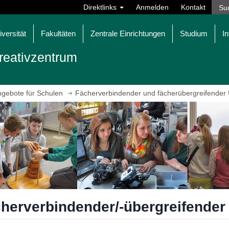
Direktlinks
Anmelden
Kontakt
iversität
Fakultäten
Zentrale Einrichtungen
Studium
In
reativzentrum
gebote für Schulen
Fächerverbindender und fächerübergreifender U
herverbindender/-übergreifender 