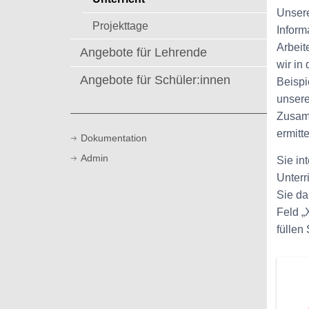
t
Unsere
Projekttage
Inform
Arbeit
Angebote für Lehrende
wir in
Angebote für Schüler:innen
Beispi
unsere
Zusamm
ermitt
Dokumentation
Admin
Sie in
Unterr
Sie da
Feld „
füllen