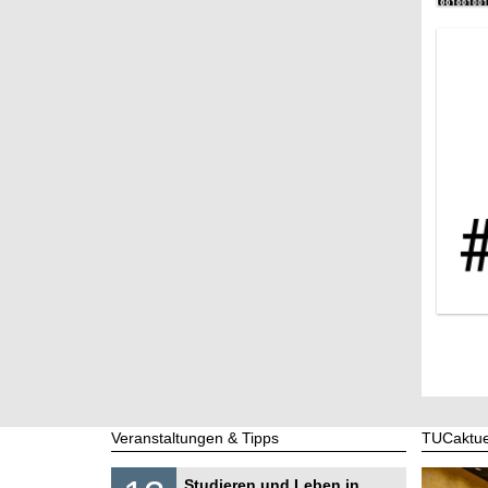
Veranstaltungen & Tipps
TUCaktue
S
1
Studieren und Leben in