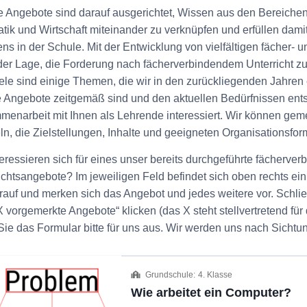
 Angebote sind darauf ausgerichtet, Wissen aus den Bereichen
atik und Wirtschaft miteinander zu verknüpfen und erfüllen dam
ens in der Schule. Mit der Entwicklung von vielfältigen fächer
 der Lage, die Forderung nach fächerverbindendem Unterricht z
ele sind einige Themen, die wir in den zurückliegenden Jahren 
 Angebote zeitgemäß sind und den aktuellen Bedürfnissen entsp
enarbeit mit Ihnen als Lehrende interessiert. Wir können ge
eln, die Zielstellungen, Inhalte und geeigneten Organisations
teressieren sich für eines unser bereits durchgeführte fächerv
ichtsangebote? Im jeweiligen Feld befindet sich oben rechts ein
rauf und merken sich das Angebot und jedes weitere vor. Schlie
X vorgemerkte Angebote“ klicken (das X steht stellvertretend f
 Sie das Formular bitte für uns aus. Wir werden uns nach Sichtu
Grundschule:
4. Klasse
Wie arbeitet ein Computer?