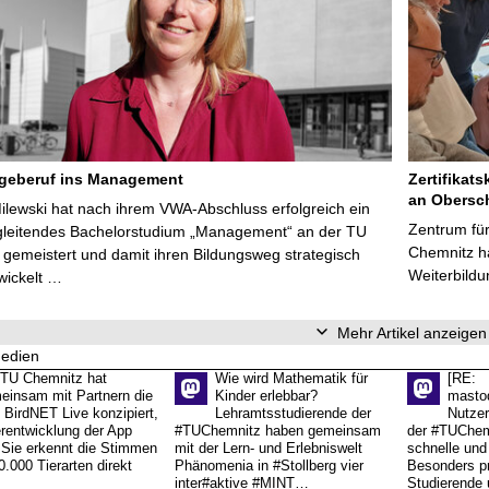
egeberuf ins Management
Zertifikats
an Obersc
Milewski hat nach ihrem VWA-Abschluss erfolgreich ein
Zentrum für
gleitendes Bachelorstudium „Management“ an der TU
Chemnitz ha
gemeistert und damit ihren Bildungsweg strategisch
Weiterbildu
wickelt …
Mehr Artikel anzeigen
Medien
 TU Chemnitz hat
Wie wird Mathematik für
[RE:
einsam mit Partnern die
Kinder erlebbar?
masto
 BirdNET Live konzipiert,
Lehramtsstudierende der
Nutzer
erentwicklung der App
#TUChemnitz haben gemeinsam
der #TUChemn
.Sie erkennt die Stimmen
mit der Lern- und Erlebniswelt
schnelle und 
0.000 Tierarten direkt
Phänomenia in #Stollberg vier
Besonders pr
inter#aktive #MINT…
Studierende 