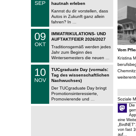
.
SEP
h
hautnah erleben
0
e
9
Kannst du dir vorstellen, dass
m
.
Autos in Zukunft ganz allein
n
2
i
fahren? In …
0
t
2
z
T
6
0
09
IMMATRIKULATIONS- UND
U
9
AUFTAKTFEIER 2026/2027
C
.
OKT
h
1
Traditionsgemäß werden jedes
e
Vom Pfl
0
Jahr zum Beginn des
m
.
Wintersemesters die neuen …
n
Kristina 
2
i
berufsbe
0
Z
t
1
10
2
TUCgraduate Day (vormals:
Chemnitz 
e
z
0
6
Tag des wissenschaftlichen
n
weiterent
.
NOV
t
Nachwuchses)
1
r
1
Der TUCgraduate Day bringt
u
.
Promotionsinteressierte,
m
2
f
Soziale 
Promovierende und …
0
ü
2
Die
r
6
gem
d
App
e
eine Weit
n
„BirdNET“
w
von fast 1
i
auf…
s