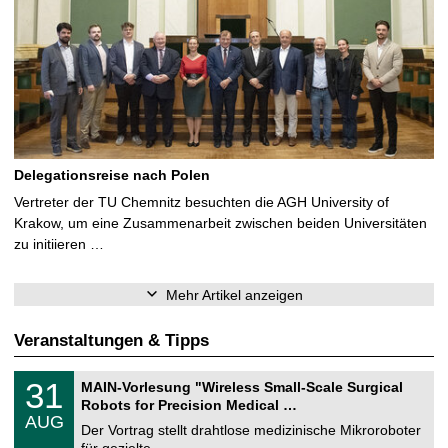
Delegationsreise nach Polen
Vertreter der TU Chemnitz besuchten die AGH University of
Krakow, um eine Zusammenarbeit zwischen beiden Universitäten
zu initiieren …
Mehr Artikel anzeigen
Veranstaltungen & Tipps
T
3
31
MAIN-Vorlesung "Wireless Small-Scale Surgical
U
1
Robots for Precision Medical …
C
.
AUG
h
0
Der Vortrag stellt drahtlose medizinische Mikroroboter
e
8
für gezielte, …