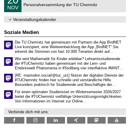
ü
0
2
C
r
Personalversammlung der TU Chemnitz
.
6
NOV
h
d
1
e
e
1
m
n
.
Veranstaltungskalender
n
w
2
i
i
0
t
s
2
Soziale Medien
z
s
6
e
Die TU Chemnitz hat gemeinsam mit Partnern die App BirdNET
n
Live konzipiert, eine Weiterentwicklung der App „BirdNET“.Sie
s
erkennt die Stimmen von fast 10.000 Tierarten direkt auf…
c
h
Wie wird Mathematik für Kinder erlebbar? Lehramtsstudierende
a
der #TUChemnitz haben gemeinsam mit der Lern- und
f
Erlebniswelt Phänomenia in #Stollberg vier inter#aktive #MINT…
t
l
[RE: mastodon.social/@tuc_urz] Nutzer der digitalen Dienste der
i
#TUChemnitz finden hier schnelle und verständliche Hilfe.
c
Besonders praktisch für Studierende und Beschäftigte der…
h
e
Für einen optimalen Studienstart im Wintersemester 2026/2027
n
bietet die #TUChemnitz vielfältige Unterstützungsmöglichkeiten.
N
Von Informationen im Internet zur Online…
a
c
Verbinde dich mit uns:
h
w
u
c