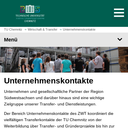
S
S
t
p
a
r
r
i
t
n
TU Chemnitz
Wirtschaft & Transfer
Unternehmenskontakte
s
g
Menü
e
e
i
z
t
u
e
m
a
H
u
a
f
Unternehmenskontakte
u
r
p
u
Unternehmen und gesellschaftliche Partner der Region
t
f
Südwestsachsen und darüber hinaus sind eine wichtige
i
e
Zielgruppe unserer Transfer- und Dienstleistungen.
n
n
h
Der Bereich Unternehmenskontakte des ZWT koordiniert die
a
vielfältigen Transferkontakte der TU Chemnitz von der
l
Weiterbildung über Transfer- und Gründerprojekte bis hin zur