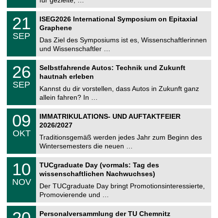
m
.
n
2
T
i
2
21
ISEG2026 International Symposium on Epitaxial
0
U
t
1
2
Graphene
C
z
.
6
SEP
h
0
Das Ziel des Symposiums ist es, Wissenschaftlerinnen
e
9
und Wissenschaftler …
m
.
n
2
T
i
2
26
Selbstfahrende Autos: Technik und Zukunft
0
U
t
6
2
hautnah erleben
C
z
.
6
SEP
h
0
Kannst du dir vorstellen, dass Autos in Zukunft ganz
e
9
allein fahren? In …
m
.
n
2
T
i
0
09
IMMATRIKULATIONS- UND AUFTAKTFEIER
0
U
t
9
2
2026/2027
C
z
.
6
OKT
h
1
Traditionsgemäß werden jedes Jahr zum Beginn des
e
0
Wintersemesters die neuen …
m
.
n
2
Z
i
1
10
TUCgraduate Day (vormals: Tag des
0
e
t
0
2
wissenschaftlichen Nachwuchses)
n
z
.
6
NOV
t
1
Der TUCgraduate Day bringt Promotionsinteressierte,
r
1
Promovierende und …
u
.
m
2
T
f
2
20
Personalversammlung der TU Chemnitz
0
U