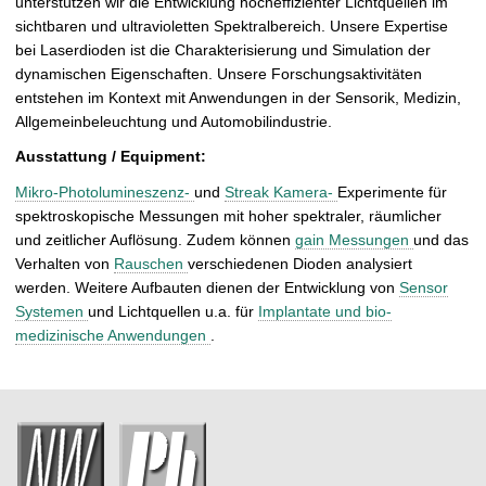
unterstützen wir die Entwicklung hocheffizienter Lichtquellen im
t
sichtbaren und ultravioletten Spektralbereich. Unsere Expertise
bei Laserdioden ist die Charakterisierung und Simulation der
dynamischen Eigenschaften. Unsere Forschungsaktivitäten
entstehen im Kontext mit Anwendungen in der Sensorik, Medizin,
Allgemeinbeleuchtung und Automobilindustrie.
Ausstattung / Equipment:
Mikro-Photolumineszenz-
und
Streak Kamera-
Experimente für
spektroskopische Messungen mit hoher spektraler, räumlicher
und zeitlicher Auflösung. Zudem können
gain Messungen
und das
Verhalten von
Rauschen
verschiedenen Dioden analysiert
werden. Weitere Aufbauten dienen der Entwicklung von
Sensor
Systemen
und Lichtquellen u.a. für
Implantate und bio-
medizinische Anwendungen
.