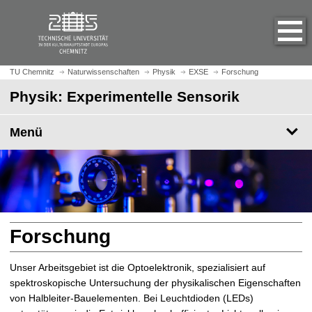
S
S
t
p
a
r
r
i
t
n
TU Chemnitz
Naturwissenschaften
Physik
EXSE
Forschung
s
g
Physik: Experimentelle Sensorik
e
e
i
z
t
Menü
u
e
m
a
H
u
a
f
u
r
p
u
t
Forschung
f
i
e
n
Unser Arbeitsgebiet ist die Optoelektronik, spezialisiert auf
n
h
spektroskopische Untersuchung der physikalischen Eigenschaften
a
von Halbleiter-Bauelementen. Bei Leuchtdioden (LEDs)
l