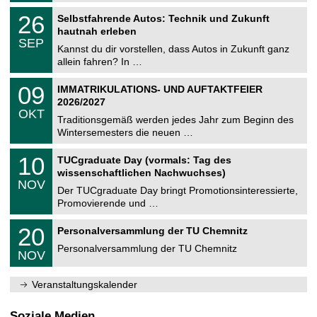
n
2
T
i
2
26
Selbstfahrende Autos: Technik und Zukunft
0
U
t
6
2
hautnah erleben
C
z
.
6
SEP
h
0
Kannst du dir vorstellen, dass Autos in Zukunft ganz
e
9
allein fahren? In …
m
.
n
2
T
i
0
09
IMMATRIKULATIONS- UND AUFTAKTFEIER
0
U
t
9
2
2026/2027
C
z
.
6
OKT
h
1
Traditionsgemäß werden jedes Jahr zum Beginn des
e
0
Wintersemesters die neuen …
m
.
n
2
Z
i
1
10
TUCgraduate Day (vormals: Tag des
0
e
t
0
2
wissenschaftlichen Nachwuchses)
n
z
.
6
NOV
t
1
Der TUCgraduate Day bringt Promotionsinteressierte,
r
1
Promovierende und …
u
.
m
2
T
f
2
20
Personalversammlung der TU Chemnitz
0
U
ü
0
2
C
r
Personalversammlung der TU Chemnitz
.
6
NOV
h
d
1
e
e
1
m
n
.
Veranstaltungskalender
n
w
2
i
i
0
t
s
2
Soziale Medien