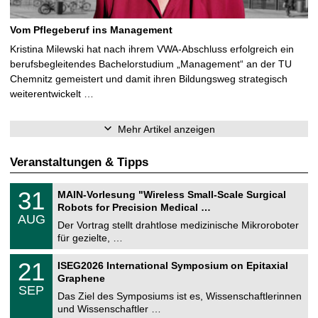
Vom Pflegeberuf ins Management
Kristina Milewski hat nach ihrem VWA-Abschluss erfolgreich ein
berufsbegleitendes Bachelorstudium „Management“ an der TU
Chemnitz gemeistert und damit ihren Bildungsweg strategisch
weiterentwickelt …
Mehr Artikel anzeigen
Veranstaltungen & Tipps
T
3
31
MAIN-Vorlesung "Wireless Small-Scale Surgical
U
1
Robots for Precision Medical …
C
.
AUG
h
0
Der Vortrag stellt drahtlose medizinische Mikroroboter
e
8
für gezielte, …
m
.
n
2
T
i
2
21
ISEG2026 International Symposium on Epitaxial
0
U
t
1
2
Graphene
C
z
.
6
SEP
h
0
Das Ziel des Symposiums ist es, Wissenschaftlerinnen
e
9
und Wissenschaftler …
m
.