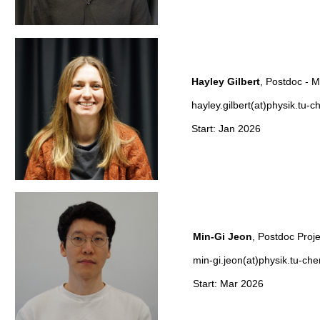
Hayley Gilbert
, Postd
hayley.gilbert(at)physik.tu-
Start: Jan 2026
Min-Gi Jeon
, Postdoc P
min-gi.jeon(at)physik.tu-ch
Start: Mar 2026