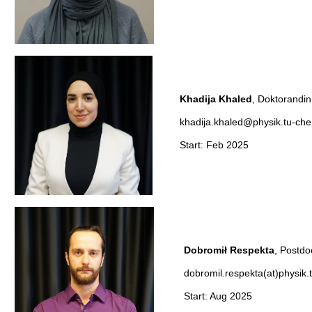
Khadija Khaled
, Dokto
khadija.khaled@physik.tu-che
Start: Feb 2025
Dobromił Respekta
, Po
dobromil.respekta(at)physik.
Start: Aug 2025