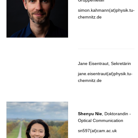
t
simon.kahmann(at)physik.tu-
chemnitz.de
Jane Eisentraut, Sekretärin
jane.eisentraut(at)physik.tu-
chemnitz.de
Shenyu Nie
, Doktorandin -
Optical Communication
sn597(at)cam.ac.uk