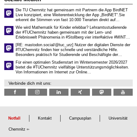
z
s
6
e
Die TU Chemnitz hat gemeinsam mit Partnern die App BirdNET
n
Live konzipiert, eine Weiterentwicklung der App „BirdNET“.Sie
s
erkennt die Stimmen von fast 10.000 Tierarten direkt auf…
c
h
Wie wird Mathematik für Kinder erlebbar? Lehramtsstudierende
a
der #TUChemnitz haben gemeinsam mit der Lern- und
f
Erlebniswelt Phänomenia in #Stollberg vier inter#aktive #MINT…
t
l
[RE: mastodon.social/@tuc_urz] Nutzer der digitalen Dienste der
i
#TUChemnitz finden hier schnelle und verständliche Hilfe.
c
Besonders praktisch für Studierende und Beschäftigte der…
h
e
Für einen optimalen Studienstart im Wintersemester 2026/2027
n
bietet die #TUChemnitz vielfältige Unterstützungsmöglichkeiten.
N
Von Informationen im Internet zur Online…
a
c
Verbinde dich mit uns:
h
w
u
c
h
s
Notfall
Kontakt
Campusplan
Universität
Chemnitz