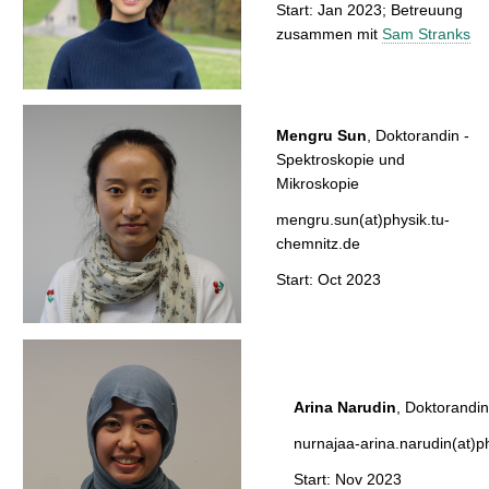
Start: Jan 2023; Betreuung
zusammen mit
Sam Stranks
Mengru Sun
, Doktorandin -
Spektroskopie und
Mikroskopie
mengru.sun(at)physik.tu-
chemnitz.de
Start: Oct 2023
Arina Narudin
, Doktor
nurnajaa-arina.narudin(at)p
Start: Nov 2023