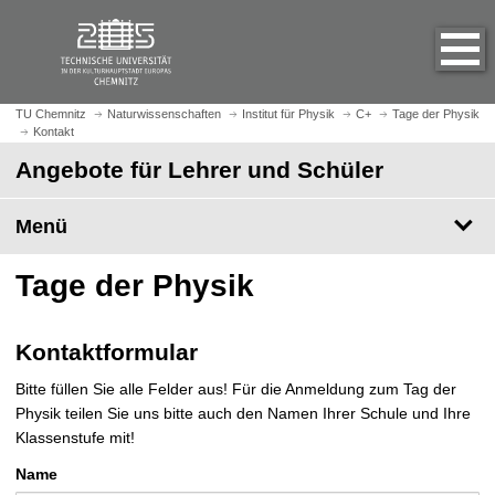
S
S
t
p
a
r
r
i
t
n
TU Chemnitz
Naturwissenschaften
Institut für Physik
C+
Tage der Physik
s
Kontakt
g
e
e
Angebote für Lehrer und Schüler
i
z
t
u
Menü
e
m
a
H
Tage der Physik
u
a
f
u
r
p
Kontaktformular
u
t
f
i
Bitte füllen Sie alle Felder aus! Für die Anmeldung zum Tag der
e
n
Physik teilen Sie uns bitte auch den Namen Ihrer Schule und Ihre
n
h
Klassenstufe mit!
a
Name
l