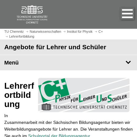
S
S
t
p
a
r
r
i
t
n
TU Chemnitz
Naturwissenschaften
Institut für Physik
C+
s
Lehrerfortbildung
g
e
e
Angebote für Lehrer und Schüler
i
z
t
u
Menü
e
m
a
H
u
a
Lehrerf
f
u
r
p
ortbild
u
t
ung
f
i
e
n
In
n
h
Zusammenarbeit mit der Sächsischen Bildungsagentur bieten wir
a
Weiterbildungsangebote für Lehrer an. Die Veranstaltungen finden
l
Sie auch im
Schulportal der Bildungsagentur
.