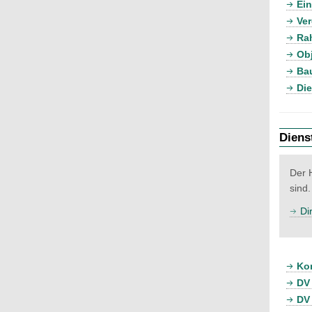
Ein
Ver
Ra
Ob
Ba
Die
Diens
Der 
sind
Di
Kon
DV
DV