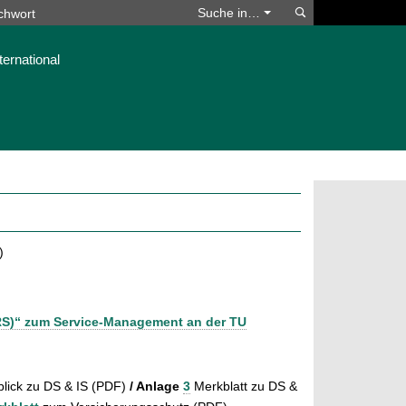
Suchen
Suche in…
ternational
)
RS)“ zum Service-Management an der TU
lick zu DS & IS (PDF)
/ Anlage
3
Merkblatt zu DS &