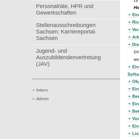
IS
t
Personalräte, HPR und
Hi
Gewerkschaften
Ei
Ric
Stellenausschreibungen
Ver
Sachsen: Karriereportal-
Arb
Sachsen
Di
Jugend- und
DV
Auszubildendenvertretung
wi
(JAV)
Ein
Softw
Obj
Ein
Intern
Be
Admin
Ein
Be
Vo
Ei
Lis