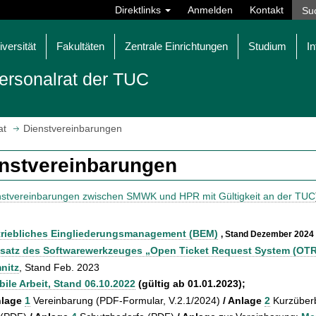
Direktlinks
Anmelden
Kontakt
iversität
Fakultäten
Zentrale Einrichtungen
Studium
In
ersonalrat der TUC
at
Dienstvereinbarungen
nstvereinbarungen
nstvereinbarungen zwischen SMWK und HPR mit Gültigkeit an der TUC
triebliches Eingliederungsmanagement (BEM)
, Stand Dezember 2024
nsatz des Softwarewerkzeuges „Open Ticket Request System (OT
nitz
, Stand Feb. 2023
ile Arbeit, Stand 06.10.2022
(gültig ab 01.01.2023)
;
nlage
1
Vereinbarung (PDF-Formular, V.2.1/2024)
/ Anlage
2
Kurzüberb