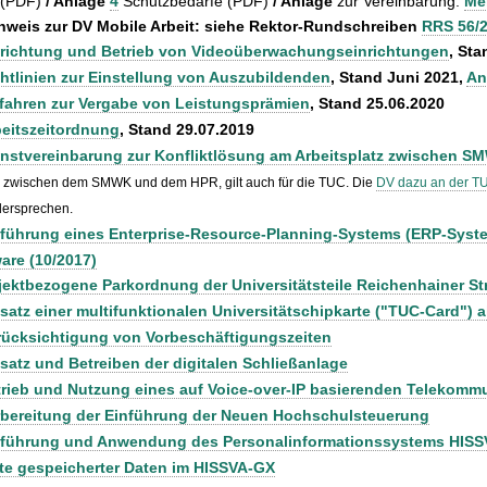
 (PDF)
/ Anlage
4
Schutzbedarfe (PDF)
/ Anlage
zur Vereinbarung:
Me
nweis zur DV Mobile Arbeit: siehe Rektor-Rundschreiben
RRS 56/
nrichtung und Betrieb von Videoüberwachungseinrichtungen
, Sta
htlinien zur Einstellung von Auszubildenden
, Stand Juni 2021,
An
fahren zur Vergabe von Leistungsprämien
, Stand 25.06.2020
eitszeitordnung
, Stand 29.07.2019
enstvereinbarung zur Konfliktlösung am Arbeitsplatz zwischen 
 zwischen dem SMWK und dem HPR, gilt auch für die TUC. Die
DV dazu an der T
dersprechen.
führung eines Enterprise-Resource-Planning-Systems (ERP-Syste
are (10/2017)
ektbezogene Parkordnung der Universitätsteile Reichenhainer St
satz einer multifunktionalen Universitätschipkarte ("TUC-Card") a
rücksichtigung von Vorbeschäftigungszeiten
satz und Betreiben der digitalen Schließanlage
trieb und Nutzung eines auf Voice-over-IP basierenden Telekom
rbereitung der Einführung der Neuen Hochschulsteuerung
nführung und Anwendung des Personalinformationssystems HIS
te gespeicherter Daten im HISSVA-GX