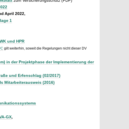
rkblatt
zum Versicherungsschutz (PDF)
2022
nd April 2022,
lage 1
SMWK und HPR
UC
gilt weiterhin, soweit die Regelungen nicht dieser DV
m) in der Projektphase der Implementierung der
raße und Erfenschlag (02/2017)
ls Mitarbeiterausweis (2016)
munikationssystems
SVA-GX
,