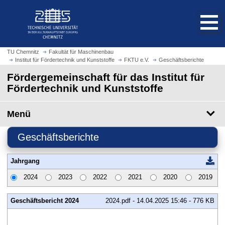
S
S
t
p
a
r
r
i
t
n
TU Chemnitz
Fakultät für Maschinenbau
s
Institut für Fördertechnik und Kunststoffe
FKTU e.V.
Geschäftsberichte
g
e
e
Fördergemeinschaft für das Institut für
i
z
Fördertechnik und Kunststoffe
t
u
e
m
Menü
a
H
u
a
Geschäftsberichte
f
u
r
p
u
Jahrgang
t
f
i
2024
2023
2022
2021
2020
2019
e
n
n
h
Geschäftsbericht 2024
2024.pdf - 14.04.2025 15:46 - 776 KB
a
l