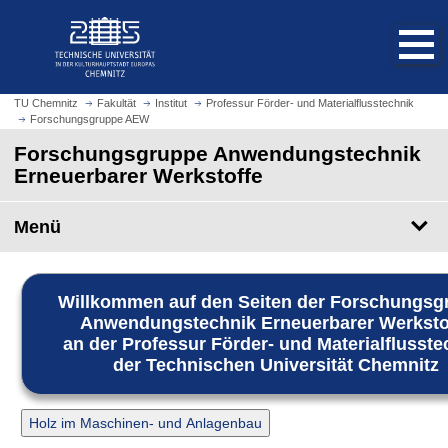
S
S
t
p
a
r
r
i
t
n
TU Chemnitz
Fakultät
Institut
Professur Förder- und Materialflusstechnik
s
Forschungsgruppe AEW
g
e
e
Forschungsgruppe Anwendungstechnik
i
z
Erneuerbarer Werkstoffe
t
u
e
m
Menü
a
H
u
a
f
u
r
Willkommen auf den Seiten der Forschungsg
p
u
Anwendungstechnik Erneuerbarer Werksto
t
f
an der Professur Förder- und Materialflusste
i
e
der Technischen Universität Chemnitz
n
n
h
a
Holz im Maschinen- und Anlagenbau
l