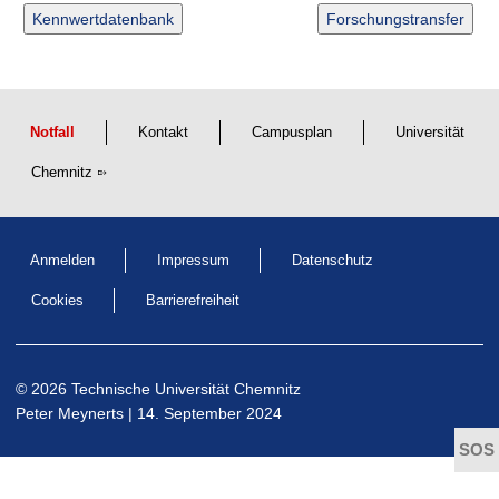
t
Kennwertdatenbank
Forschungstransfer
Notfall
Kontakt
Campusplan
Universität
Chemnitz
Anmelden
Impressum
Datenschutz
Cookies
Barrierefreiheit
© 2026 Technische Universität Chemnitz
Peter Meynerts | 14. September 2024
t