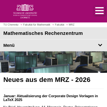
S
S
t
p
a
r
r
i
t
n
TU Chemnitz
Fakultät für Mathematik
Fakultät
MRZ
s
g
Mathematisches Rechenzentrum
e
e
i
z
t
Menü
u
e
m
a
H
u
a
f
u
r
p
u
t
Neues aus dem MRZ - 2026
f
i
e
n
n
h
Januar: Aktualisierung der Corporate Design Vorlagen in
a
LaTeX 2025
l
für Brief, Hausmitteilung, A4-Allgemein, Poster, Präsentationen