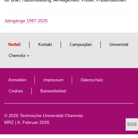
t
Jahrgänge 1997-2025
Notfall
Kontakt
Campusplan
Universität
Chemnitz
Anmelden
Impressum
Datenschutz
Cookies
Barrierefreiheit
© 2026 Technische Universität Chemnitz
MRZ
| 6. Februar 2026
t