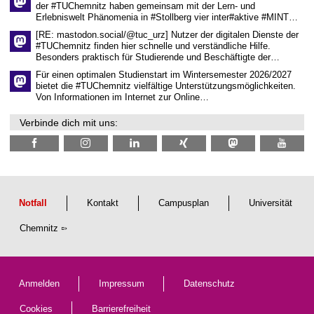
der #TUChemnitz haben gemeinsam mit der Lern- und
n
Erlebniswelt Phänomenia in #Stollberg vier inter#aktive #MINT…
s
c
[RE: mastodon.social/@tuc_urz] Nutzer der digitalen Dienste der
h
#TUChemnitz finden hier schnelle und verständliche Hilfe.
a
Besonders praktisch für Studierende und Beschäftigte der…
f
t
Für einen optimalen Studienstart im Wintersemester 2026/2027
l
bietet die #TUChemnitz vielfältige Unterstützungsmöglichkeiten.
i
Von Informationen im Internet zur Online…
c
h
Verbinde dich mit uns:
e
n
N
a
c
h
w
u
Notfall
Kontakt
Campusplan
Universität
c
h
Chemnitz
s
Anmelden
Impressum
Datenschutz
Cookies
Barrierefreiheit