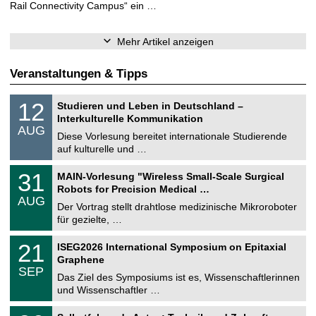
Rail Connectivity Campus“ ein …
Mehr Artikel anzeigen
Veranstaltungen & Tipps
S
1
12
Studieren und Leben in Deutschland –
o
2
Interkulturelle Kommunikation
n
.
AUG
s
0
Diese Vorlesung bereitet internationale Studierende
t
8
auf kulturelle und …
i
.
g
2
T
e
3
31
MAIN-Vorlesung "Wireless Small-Scale Surgical
0
U
1
2
Robots for Precision Medical …
C
.
6
AUG
h
0
Der Vortrag stellt drahtlose medizinische Mikroroboter
e
8
für gezielte, …
m
.
n
2
T
i
2
21
ISEG2026 International Symposium on Epitaxial
0
U
t
1
2
Graphene
C
z
.
6
SEP
h
0
Das Ziel des Symposiums ist es, Wissenschaftlerinnen
e
9
und Wissenschaftler …
m
.
n
2
T
i
2