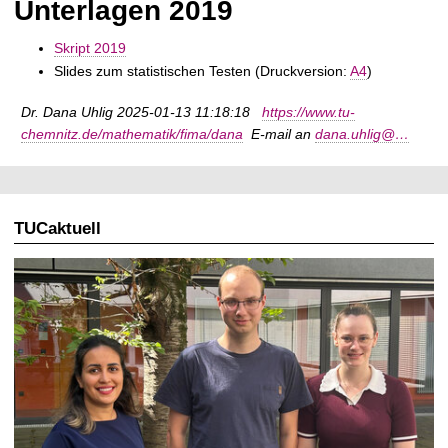
Unterlagen 2019
t
Skript 2019
Slides zum statistischen Testen (Druckversion:
A4
)
Dr. Dana Uhlig 2025-01-13 11:18:18
https://www.tu-
chemnitz.de/mathematik/fima/dana
E-mail an
dana.uhlig@…
TUCaktuell