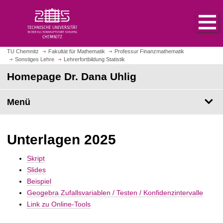
S
S
t
p
a
r
r
i
t
n
TU Chemnitz
Fakultät für Mathematik
Professur Finanzmathematik
s
Sonstiges Lehre
Lehrerfortbildung Statistik
g
e
e
Homepage Dr. Dana Uhlig
i
z
t
u
Menü
e
m
a
H
u
a
Unterlagen 2025
f
u
r
p
u
Skript
t
f
Slides
i
e
Beispiel
n
n
Geogebra Zufallsvariablen / Testen / Konfidenzintervalle
h
Link zu Online-Tools
a
l