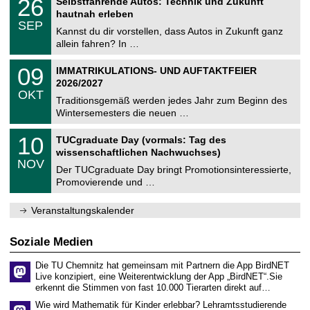
26
Selbstfahrende Autos: Technik und Zukunft
0
U
t
6
2
hautnah erleben
C
z
.
6
SEP
h
0
Kannst du dir vorstellen, dass Autos in Zukunft ganz
e
9
allein fahren? In …
m
.
n
2
T
i
0
09
IMMATRIKULATIONS- UND AUFTAKTFEIER
0
U
t
9
2
2026/2027
C
z
.
6
OKT
h
1
Traditionsgemäß werden jedes Jahr zum Beginn des
e
0
Wintersemesters die neuen …
m
.
n
2
Z
i
1
10
TUCgraduate Day (vormals: Tag des
0
e
t
0
2
wissenschaftlichen Nachwuchses)
n
z
.
6
NOV
t
1
Der TUCgraduate Day bringt Promotionsinteressierte,
r
1
Promovierende und …
u
.
m
2
f
0
Veranstaltungskalender
ü
2
r
6
d
Soziale Medien
e
n
Die TU Chemnitz hat gemeinsam mit Partnern die App BirdNET
w
Live konzipiert, eine Weiterentwicklung der App „BirdNET“.Sie
i
erkennt die Stimmen von fast 10.000 Tierarten direkt auf…
s
s
Wie wird Mathematik für Kinder erlebbar? Lehramtsstudierende
e