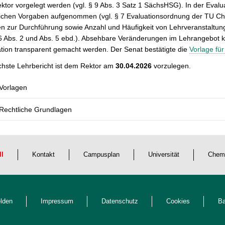
tor vorgelegt werden (vgl. § 9 Abs. 3 Satz 1 SächsHSG). In der Eval
ichen Vorgaben aufgenommen (vgl. § 7 Evaluationsordnung der TU Chem
n zur Durchführung sowie Anzahl und Häufigkeit von Lehrveranstaltu
 6 Abs. 2 und Abs. 5 ebd.). Absehbare Veränderungen im Lehrangebot kö
tion transparent gemacht werden. Der Senat bestätigte die
Vorlage für
chste Lehrbericht ist dem Rektor am
30.04.2026
vorzulegen.
Vorlagen
Rechtliche Grundlagen
ll
Kontakt
Campusplan
Universität
Chem
lden
Impressum
Datenschutz
Cookies
Ba