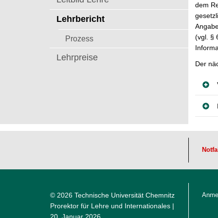
t
dem Rek
gesetzl
Lehrbericht
Angabe
(vgl. §
Prozess
Informa
Lehrpreise
Der nä
Notfa
© 2026 Technische Universität Chemnitz
Anme
Prorektor für Lehre und Internationales
|
20. Januar 2026