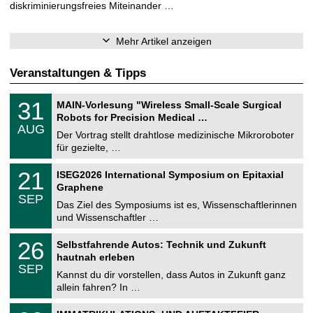
diskriminierungsfreies Miteinander …
Mehr Artikel anzeigen
Veranstaltungen & Tipps
T
3
31
MAIN-Vorlesung "Wireless Small-Scale Surgical
U
1
Robots for Precision Medical …
C
.
AUG
h
0
Der Vortrag stellt drahtlose medizinische Mikroroboter
e
8
für gezielte, …
m
.
n
2
T
i
2
21
ISEG2026 International Symposium on Epitaxial
0
U
t
1
2
Graphene
C
z
.
6
SEP
h
0
Das Ziel des Symposiums ist es, Wissenschaftlerinnen
e
9
und Wissenschaftler …
m
.
n
2
T
i
2
26
Selbstfahrende Autos: Technik und Zukunft
0
U
t
6
2
hautnah erleben
C
z
.
6
SEP
h
0
Kannst du dir vorstellen, dass Autos in Zukunft ganz
e
9
allein fahren? In …
m
.
n
2
T
i
0