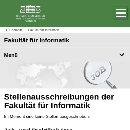
S
S
t
p
a
r
r
i
t
n
TU Chemnitz
Fakultät für Informatik
s
g
Fakultät für Informatik
e
e
i
z
t
Menü
u
e
m
a
H
u
a
f
u
r
p
u
t
Stellenausschreibungen der
f
i
Fakultät für Informatik
e
n
n
h
Im Moment sind keine Stellen ausgeschrieben.
a
l