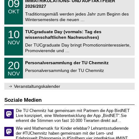
09
IMMATRIKULATIONS- UND AUFTAKTFEIER
0
U
t
9
2
2026/2027
C
z
.
6
OKT
h
1
Traditionsgemäß werden jedes Jahr zum Beginn des
e
0
Wintersemesters die neuen …
m
.
n
2
Z
i
1
10
TUCgraduate Day (vormals: Tag des
0
e
t
0
2
wissenschaftlichen Nachwuchses)
n
z
.
6
NOV
t
1
Der TUCgraduate Day bringt Promotionsinteressierte,
r
1
Promovierende und …
u
.
m
2
T
f
2
20
Personalversammlung der TU Chemnitz
0
U
ü
0
2
C
r
Personalversammlung der TU Chemnitz
.
6
NOV
h
d
1
e
e
1
m
n
.
Veranstaltungskalender
n
w
2
i
i
0
t
s
2
Soziale Medien
z
s
6
e
Die TU Chemnitz hat gemeinsam mit Partnern die App BirdNET
n
Live konzipiert, eine Weiterentwicklung der App „BirdNET“.Sie
s
erkennt die Stimmen von fast 10.000 Tierarten direkt auf…
c
h
Wie wird Mathematik für Kinder erlebbar? Lehramtsstudierende
a
der #TUChemnitz haben gemeinsam mit der Lern- und
f
Erlebniswelt Phänomenia in #Stollberg vier inter#aktive #MINT…