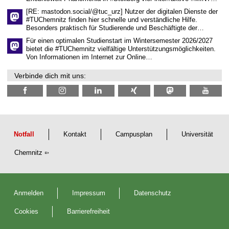
t
l
[RE: mastodon.social/@tuc_urz] Nutzer der digitalen Dienste der
i
#TUChemnitz finden hier schnelle und verständliche Hilfe.
c
Besonders praktisch für Studierende und Beschäftigte der…
h
e
Für einen optimalen Studienstart im Wintersemester 2026/2027
n
bietet die #TUChemnitz vielfältige Unterstützungsmöglichkeiten.
N
Von Informationen im Internet zur Online…
a
c
Verbinde dich mit uns:
h
w
u
c
h
s
Notfall
Kontakt
Campusplan
Universität
Chemnitz
Anmelden
Impressum
Datenschutz
Cookies
Barrierefreiheit