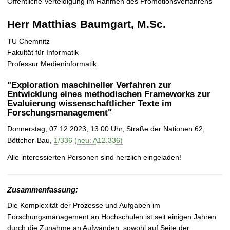
Öffentliche Verteidigung im Rahmen des Promotionsverfahrens
t
Herr Matthias Baumgart, M.Sc.
TU Chemnitz
Fakultät für Informatik
Professur Medieninformatik
"Exploration maschineller Verfahren zur
Entwicklung eines methodischen Frameworks zur
Evaluierung wissenschaftlicher Texte im
Forschungsmanagement"
Donnerstag, 07.12.2023, 13:00 Uhr, Straße der Nationen 62,
Böttcher-Bau,
1/336 (neu: A12.336)
Alle interessierten Personen sind herzlich eingeladen!
Zusammenfassung:
Die Komplexität der Prozesse und Aufgaben im
Forschungsmanagement an Hochschulen ist seit einigen Jahren
durch die Zunahme an Aufwänden, sowohl auf Seite der