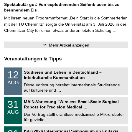
Spektakulär gut: Von explodierenden Seifenblasen bis zu
brennendem Eis
Mit ihrem neuen Programmformat „Dein Start in die Sommerferien
mit der TU Chemnitz“ sorgte die Universität am 3. Juli 2026 in der
Chemnitzer City für einen etwas anderen letzten Schultag …
Mehr Artikel anzeigen
Veranstaltungen & Tipps
S
1
12
Studieren und Leben in Deutschland –
o
2
Interkulturelle Kommunikation
n
.
AUG
s
0
Diese Vorlesung bereitet internationale Studierende
t
8
auf kulturelle und …
i
.
g
2
T
e
3
31
MAIN-Vorlesung "Wireless Small-Scale Surgical
0
U
1
2
Robots for Precision Medical …
C
.
6
AUG
h
0
Der Vortrag stellt drahtlose medizinische Mikroroboter
e
8
für gezielte, …
m
.
n
2
T
i
2
ISEG2026 International Symposium on Epitaxial
0