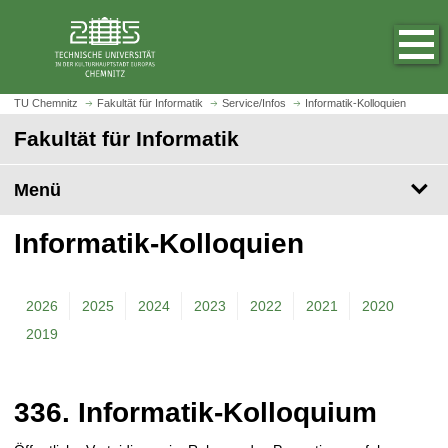
S
S
t
p
a
r
r
i
t
n
TU Chemnitz
Fakultät für Informatik
Service/Infos
Informatik-Kolloquien
s
g
Fakultät für Informatik
e
e
i
z
t
Menü
u
e
m
a
H
Informatik-Kolloquien
u
a
f
u
r
p
2026
2025
2024
2023
2022
2021
2020
u
t
2019
f
i
e
n
n
h
336. Informatik-Kolloquium
a
l