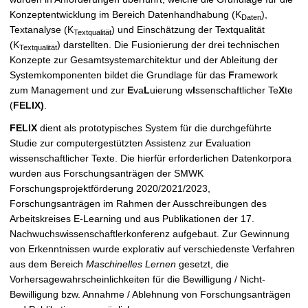
Konzeptentwicklung im Bereich
Datenhandhabung (K
),
Daten
Textanalyse (K
) und Einschätzung der Textqualität
Textqualität
(K
) darstellten. Die Fusionierung der drei technischen
Textqualität
Konzepte zur Gesamtsystemarchitektur und der Ableitung der
Systemkomponenten bildet die Grundlage für das
F
ramework
zum Management und zur
E
va
L
uierung w
I
ssenschaftlicher Te
X
te
(
FELIX)
.
FELIX
dient als prototypisches System für die durchgeführte
Studie zur computergestützten Assistenz zur Evaluation
wissenschaftlicher Texte. Die hierfür erforderlichen Datenkorpora
wurden aus Forschungsanträgen der SMWK
Forschungsprojektförderung 2020/2021/2023,
Forschungsanträgen im Rahmen der Ausschreibungen des
Arbeitskreises E-Learning und aus Publikationen der 17.
Nachwuchswissenschaftlerkonferenz aufgebaut. Zur Gewinnung
von Erkenntnissen wurde explorativ auf verschiedenste Verfahren
aus dem Bereich
Maschinelles Lernen
gesetzt, die
Vorhersagewahrscheinlichkeiten für die Bewilligung / Nicht-
Bewilligung bzw. Annahme / Ablehnung von Forschungsanträgen