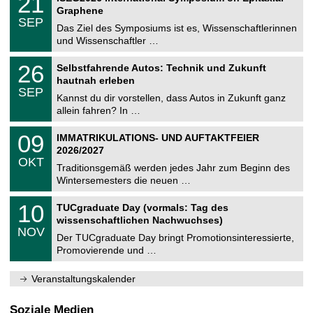
21
U
t
1
2
Graphene
C
z
.
6
SEP
h
0
Das Ziel des Symposiums ist es, Wissenschaftlerinnen
e
9
und Wissenschaftler …
m
.
n
2
T
i
2
26
Selbstfahrende Autos: Technik und Zukunft
0
U
t
6
2
hautnah erleben
C
z
.
6
SEP
h
0
Kannst du dir vorstellen, dass Autos in Zukunft ganz
e
9
allein fahren? In …
m
.
n
2
T
i
0
09
IMMATRIKULATIONS- UND AUFTAKTFEIER
0
U
t
9
2
2026/2027
C
z
.
6
OKT
h
1
Traditionsgemäß werden jedes Jahr zum Beginn des
e
0
Wintersemesters die neuen …
m
.
n
2
Z
i
1
10
TUCgraduate Day (vormals: Tag des
0
e
t
0
2
wissenschaftlichen Nachwuchses)
n
z
.
6
NOV
t
1
Der TUCgraduate Day bringt Promotionsinteressierte,
r
1
Promovierende und …
u
.
m
2
f
0
Veranstaltungskalender
ü
2
r
6
d
Soziale Medien