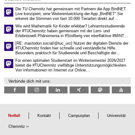
e
n
Die TU Chemnitz hat gemeinsam mit Partnern die App BirdNET
w
Live konzipiert, eine Weiterentwicklung der App „BirdNET“.Sie
i
erkennt die Stimmen von fast 10.000 Tierarten direkt auf…
s
s
Wie wird Mathematik für Kinder erlebbar? Lehramtsstudierende
e
der #TUChemnitz haben gemeinsam mit der Lern- und
n
Erlebniswelt Phänomenia in #Stollberg vier inter#aktive #MINT…
s
c
[RE: mastodon.social/@tuc_urz] Nutzer der digitalen Dienste der
h
#TUChemnitz finden hier schnelle und verständliche Hilfe.
a
Besonders praktisch für Studierende und Beschäftigte der…
f
t
Für einen optimalen Studienstart im Wintersemester 2026/2027
l
bietet die #TUChemnitz vielfältige Unterstützungsmöglichkeiten.
i
Von Informationen im Internet zur Online…
c
h
Verbinde dich mit uns:
e
n
N
a
c
h
w
u
Notfall
Kontakt
Campusplan
Universität
c
h
Chemnitz
s