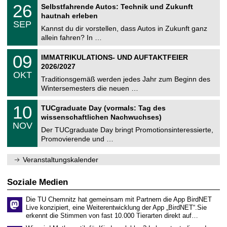
T
i
2
26
Selbstfahrende Autos: Technik und Zukunft
0
U
t
6
2
hautnah erleben
C
z
.
6
SEP
h
0
Kannst du dir vorstellen, dass Autos in Zukunft ganz
e
9
allein fahren? In …
m
.
n
2
T
i
0
09
IMMATRIKULATIONS- UND AUFTAKTFEIER
0
U
t
9
2
2026/2027
C
z
.
6
OKT
h
1
Traditionsgemäß werden jedes Jahr zum Beginn des
e
0
Wintersemesters die neuen …
m
.
n
2
Z
i
1
10
TUCgraduate Day (vormals: Tag des
0
e
t
0
2
wissenschaftlichen Nachwuchses)
n
z
.
6
NOV
t
1
Der TUCgraduate Day bringt Promotionsinteressierte,
r
1
Promovierende und …
u
.
m
2
f
0
Veranstaltungskalender
ü
2
r
6
d
Soziale Medien
e
n
Die TU Chemnitz hat gemeinsam mit Partnern die App BirdNET
w
Live konzipiert, eine Weiterentwicklung der App „BirdNET“.Sie
i
erkennt die Stimmen von fast 10.000 Tierarten direkt auf…
s
s