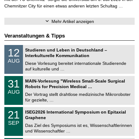
Chemnitzer City für einen etwas anderen letzten Schultag …
Mehr Artikel anzeigen
Veranstaltungen & Tipps
S
1
12
Studieren und Leben in Deutschland –
o
2
Interkulturelle Kommunikation
n
.
AUG
s
0
Diese Vorlesung bereitet internationale Studierende
t
8
auf kulturelle und …
i
.
g
2
T
e
3
31
MAIN-Vorlesung "Wireless Small-Scale Surgical
0
U
1
2
Robots for Precision Medical …
C
.
6
AUG
h
0
Der Vortrag stellt drahtlose medizinische Mikroroboter
e
8
für gezielte, …
m
.
n
2
T
i
2
21
ISEG2026 International Symposium on Epitaxial
0
U
t
1
2
Graphene
C
z
.
6
SEP
h
0
Das Ziel des Symposiums ist es, Wissenschaftlerinnen
e
9
und Wissenschaftler …
m
.
n
2