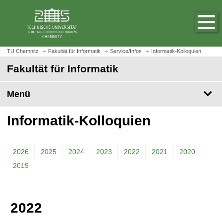
S
S
t
p
a
r
r
i
t
n
TU Chemnitz
Fakultät für Informatik
Service/Infos
Informatik-Kolloquien
s
g
Fakultät für Informatik
e
e
i
z
t
Menü
u
e
m
a
H
Informatik-Kolloquien
u
a
f
u
r
p
2026
2025
2024
2023
2022
2021
2020
u
t
2019
f
i
e
n
n
h
a
2022
l