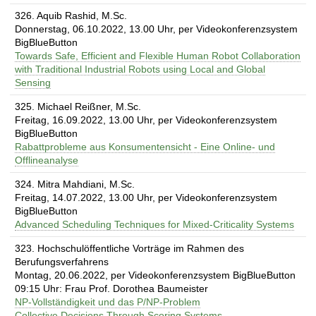
t
326. Aquib Rashid, M.Sc.
Donnerstag, 06.10.2022, 13.00 Uhr, per Videokonferenzsystem
BigBlueButton
Towards Safe, Efficient and Flexible Human Robot Collaboration
with Traditional Industrial Robots using Local and Global
Sensing
325. Michael Reißner, M.Sc.
Freitag, 16.09.2022, 13.00 Uhr, per Videokonferenzsystem
BigBlueButton
Rabattprobleme aus Konsumentensicht - Eine Online- und
Offlineanalyse
324. Mitra Mahdiani, M.Sc.
Freitag, 14.07.2022, 13.00 Uhr, per Videokonferenzsystem
BigBlueButton
Advanced Scheduling Techniques for Mixed-Criticality Systems
323. Hochschulöffentliche Vorträge im Rahmen des
Berufungsverfahrens
Montag, 20.06.2022, per Videokonferenzsystem BigBlueButton
09:15 Uhr: Frau Prof. Dorothea Baumeister
NP-Vollständigkeit und das P/NP-Problem
Collective Decisions Through Scoring Systems