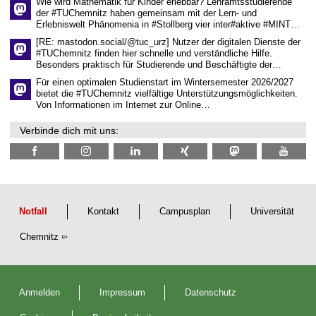
Wie wird Mathematik für Kinder erlebbar? Lehramtsstudierende
e
der #TUChemnitz haben gemeinsam mit der Lern- und
n
Erlebniswelt Phänomenia in #Stollberg vier inter#aktive #MINT…
s
c
[RE: mastodon.social/@tuc_urz] Nutzer der digitalen Dienste der
h
#TUChemnitz finden hier schnelle und verständliche Hilfe.
a
Besonders praktisch für Studierende und Beschäftigte der…
f
t
Für einen optimalen Studienstart im Wintersemester 2026/2027
l
bietet die #TUChemnitz vielfältige Unterstützungsmöglichkeiten.
i
Von Informationen im Internet zur Online…
c
h
Verbinde dich mit uns:
e
n
N
a
c
h
w
u
Notfall
Kontakt
Campusplan
Universität
c
h
Chemnitz
s
Anmelden
Impressum
Datenschutz