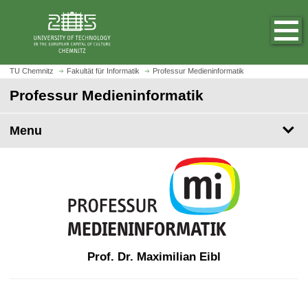
O
J
p
u
e
m
n
p
h
t
TU Chemnitz
Fakultät für Informatik
Professur Medieninformatik
o
o
Professur Medieninformatik
m
m
e
a
p
Menu
i
a
n
g
c
e
o
n
t
e
n
t
Prof. Dr. Maximilian Eibl