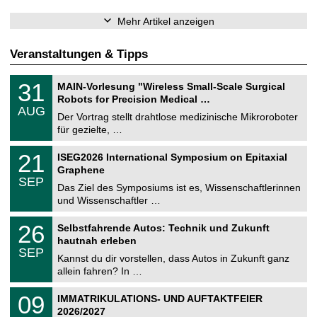
Mehr Artikel anzeigen
Veranstaltungen & Tipps
T
3
31
MAIN-Vorlesung "Wireless Small-Scale Surgical
U
1
Robots for Precision Medical …
C
.
AUG
h
0
Der Vortrag stellt drahtlose medizinische Mikroroboter
e
8
für gezielte, …
m
.
n
2
T
i
2
21
ISEG2026 International Symposium on Epitaxial
0
U
t
1
2
Graphene
C
z
.
6
SEP
h
0
Das Ziel des Symposiums ist es, Wissenschaftlerinnen
e
9
und Wissenschaftler …
m
.
n
2
T
i
2
26
Selbstfahrende Autos: Technik und Zukunft
0
U
t
6
2
hautnah erleben
C
z
.
6
SEP
h
0
Kannst du dir vorstellen, dass Autos in Zukunft ganz
e
9
allein fahren? In …
m
.
n
2
T
i
0
09
IMMATRIKULATIONS- UND AUFTAKTFEIER
0
U
t
9
2
2026/2027
C
z