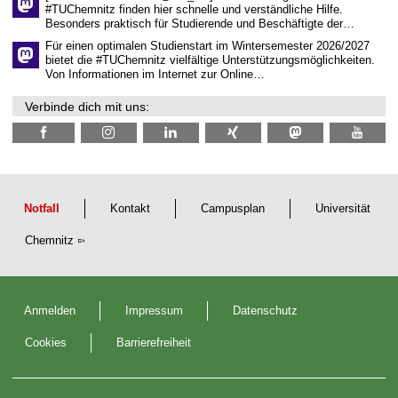
i
#TUChemnitz finden hier schnelle und verständliche Hilfe.
c
Besonders praktisch für Studierende und Beschäftigte der…
h
e
Für einen optimalen Studienstart im Wintersemester 2026/2027
n
bietet die #TUChemnitz vielfältige Unterstützungsmöglichkeiten.
N
Von Informationen im Internet zur Online…
a
c
Verbinde dich mit uns:
h
w
u
c
h
s
Notfall
Kontakt
Campusplan
Universität
Chemnitz
Anmelden
Impressum
Datenschutz
Cookies
Barrierefreiheit