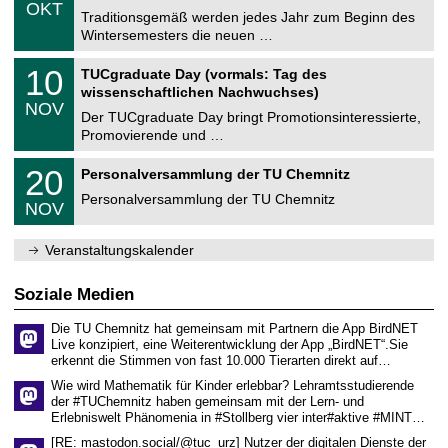
.
6
OKT
h
1
Traditionsgemäß werden jedes Jahr zum Beginn des
e
0
Wintersemesters die neuen …
m
.
n
2
Z
i
1
10
TUCgraduate Day (vormals: Tag des
0
e
t
0
2
wissenschaftlichen Nachwuchses)
n
z
.
6
NOV
t
1
Der TUCgraduate Day bringt Promotionsinteressierte,
r
1
Promovierende und …
u
.
m
2
T
f
2
20
Personalversammlung der TU Chemnitz
0
U
ü
0
2
C
r
Personalversammlung der TU Chemnitz
.
6
NOV
h
d
1
e
e
1
m
n
.
Veranstaltungskalender
n
w
2
i
i
0
t
s
2
Soziale Medien
z
s
6
e
Die TU Chemnitz hat gemeinsam mit Partnern die App BirdNET
n
Live konzipiert, eine Weiterentwicklung der App „BirdNET“.Sie
s
erkennt die Stimmen von fast 10.000 Tierarten direkt auf…
c
h
Wie wird Mathematik für Kinder erlebbar? Lehramtsstudierende
a
der #TUChemnitz haben gemeinsam mit der Lern- und
f
Erlebniswelt Phänomenia in #Stollberg vier inter#aktive #MINT…
t
l
[RE: mastodon.social/@tuc_urz] Nutzer der digitalen Dienste der