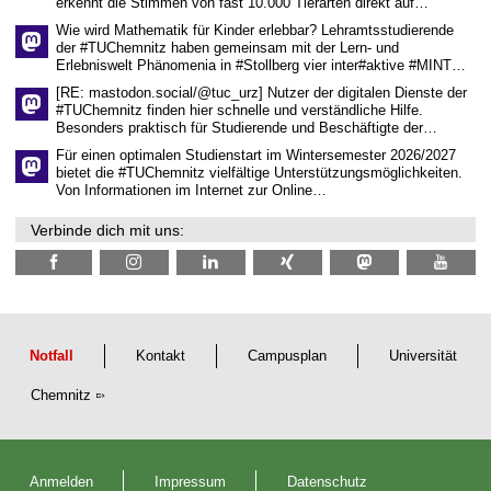
erkennt die Stimmen von fast 10.000 Tierarten direkt auf…
s
s
Wie wird Mathematik für Kinder erlebbar? Lehramtsstudierende
e
der #TUChemnitz haben gemeinsam mit der Lern- und
n
Erlebniswelt Phänomenia in #Stollberg vier inter#aktive #MINT…
s
c
[RE: mastodon.social/@tuc_urz] Nutzer der digitalen Dienste der
h
#TUChemnitz finden hier schnelle und verständliche Hilfe.
a
Besonders praktisch für Studierende und Beschäftigte der…
f
t
Für einen optimalen Studienstart im Wintersemester 2026/2027
l
bietet die #TUChemnitz vielfältige Unterstützungsmöglichkeiten.
i
Von Informationen im Internet zur Online…
c
h
Verbinde dich mit uns:
e
n
N
a
c
h
w
u
Notfall
Kontakt
Campusplan
Universität
c
h
Chemnitz
s
Anmelden
Impressum
Datenschutz