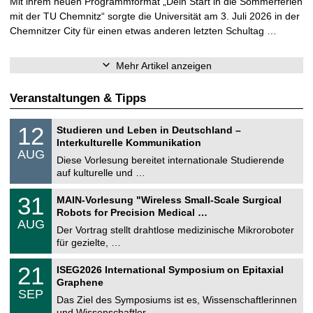
Mit ihrem neuen Programmformat „Dein Start in die Sommerferien
mit der TU Chemnitz“ sorgte die Universität am 3. Juli 2026 in der
Chemnitzer City für einen etwas anderen letzten Schultag …
Mehr Artikel anzeigen
Veranstaltungen & Tipps
S
1
12
Studieren und Leben in Deutschland –
o
2
Interkulturelle Kommunikation
n
.
AUG
s
0
Diese Vorlesung bereitet internationale Studierende
t
8
auf kulturelle und …
i
.
g
2
T
e
3
31
MAIN-Vorlesung "Wireless Small-Scale Surgical
0
U
1
2
Robots for Precision Medical …
C
.
6
AUG
h
0
Der Vortrag stellt drahtlose medizinische Mikroroboter
e
8
für gezielte, …
m
.
n
2
T
i
2
21
ISEG2026 International Symposium on Epitaxial
0
U
t
1
2
Graphene
C
z
.
6
SEP
h
0
Das Ziel des Symposiums ist es, Wissenschaftlerinnen
e
9
und Wissenschaftler …