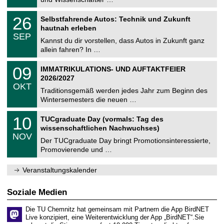
m
.
n
2
T
i
2
26
Selbstfahrende Autos: Technik und Zukunft
0
U
t
6
2
hautnah erleben
C
z
.
6
SEP
h
0
Kannst du dir vorstellen, dass Autos in Zukunft ganz
e
9
allein fahren? In …
m
.
n
2
T
i
0
09
IMMATRIKULATIONS- UND AUFTAKTFEIER
0
U
t
9
2
2026/2027
C
z
.
6
OKT
h
1
Traditionsgemäß werden jedes Jahr zum Beginn des
e
0
Wintersemesters die neuen …
m
.
n
2
Z
i
1
10
TUCgraduate Day (vormals: Tag des
0
e
t
0
2
wissenschaftlichen Nachwuchses)
n
z
.
6
NOV
t
1
Der TUCgraduate Day bringt Promotionsinteressierte,
r
1
Promovierende und …
u
.
m
2
f
0
Veranstaltungskalender
ü
2
r
6
d
Soziale Medien
e
n
Die TU Chemnitz hat gemeinsam mit Partnern die App BirdNET
w
Live konzipiert, eine Weiterentwicklung der App „BirdNET“.Sie
i